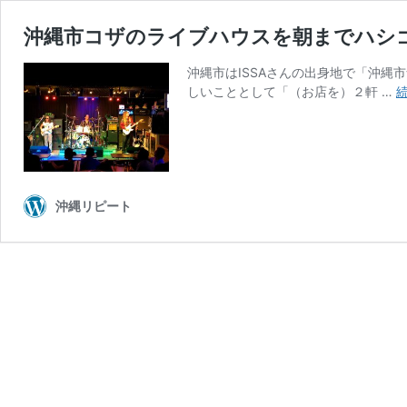
沖縄市コザのライブハウスを朝までハシ
沖縄市はISSAさんの出身地で「沖縄
しいこととして「（お店を）２軒 …
沖縄リピート