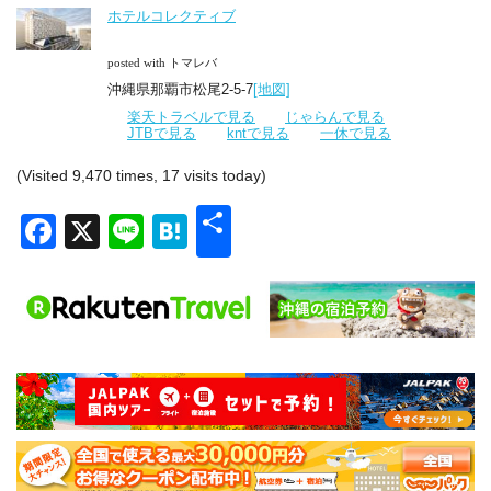
ホテルコレクティブ
posted with トマレバ
沖縄県那覇市松尾2-5-7
[地図]
楽天トラベルで見る
じゃらんで見る
JTBで見る
kntで見る
一休で見る
(Visited 9,470 times, 17 visits today)
共
Facebook
X
Line
Hatena
有