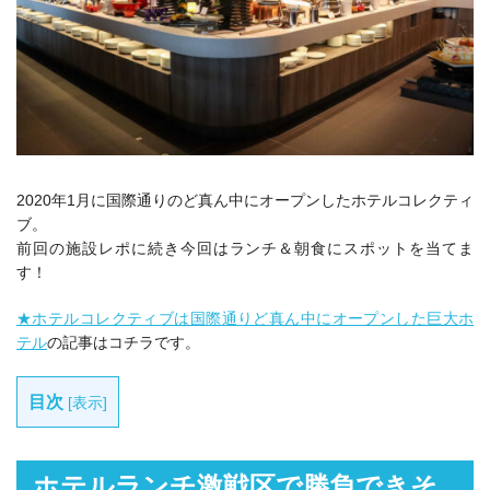
2020年1月に国際通りのど真ん中にオープンしたホテルコレクティ
ブ。
前回の施設レポに続き今回はランチ＆朝食にスポットを当てま
す！
★ホテルコレクティブは国際通りど真ん中にオープンした巨大ホ
テル
の記事はコチラです。
目次
[
表示
]
ホテルランチ激戦区で勝負できそ