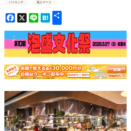
バイキング
酒人マーコ
共
Facebook
X
Line
Hatena
有