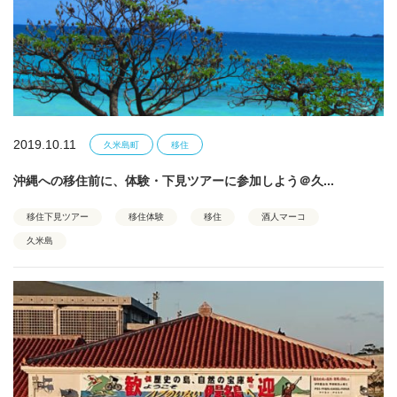
2019.10.11
久米島町
移住
沖縄への移住前に、体験・下見ツアーに参加しよう＠久...
移住下見ツアー
移住体験
移住
酒人マーコ
久米島