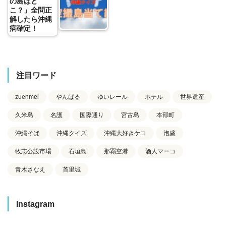
の島はど
こ？」全問正
解したら沖縄
病確定！
注目ワード
zuenmei
やんばる
ゆいレール
ホテル
世界遺産
久米島
名護
国際通り
宮古島
本部町
沖縄そば
沖縄クイズ
沖縄大好きケコ
泡盛
牧志公設市場
石垣島
那覇空港
酒人マーコ
青木さなえ
首里城
Instagram