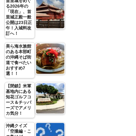
首里城をめぐ
る2026年の
「現在」、首
里城正殿一般
公開は23日正
午！入城料改
訂へ！
美ら海水族館
のある本部町
の沖縄そば街
道で食べたい
おすすめ7
選！！
【閉鎖】米軍
基地内にある
知花ゴルフコ
ース＆チッパ
ーズでアメリ
カ気分！
沖縄クイズ
「空撮編・こ