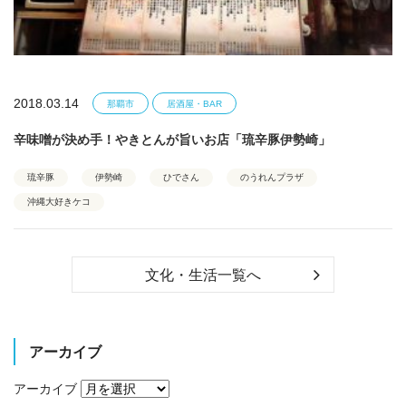
2018.03.14
那覇市
居酒屋・BAR
辛味噌が決め手！やきとんが旨いお店「琉辛豚伊勢崎」
琉辛豚
伊勢崎
ひでさん
のうれんプラザ
沖縄大好きケコ
文化・生活一覧へ
アーカイブ
アーカイブ