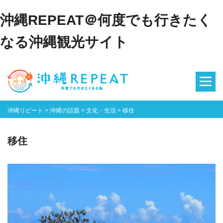
沖縄REPEAT＠何度でも行きたく
なる沖縄観光サイト
沖縄リピート
>
沖縄の話題
>
文化・生活
>
移住
移住