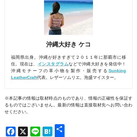
沖縄大好き ケコ
福岡県出身。沖縄が好きすぎて２０１１年に那覇市に移
住。現在は、
インスタグラム
などで沖縄大好きを発信中！
沖縄モチーフの革小物を製作・販売する
Sunking
LeatherCraft
代表。レザーソムリエ。泡盛マイスター。
※本記事の情報は取材時点のものであり、情報の正確性を保証す
るものではございません。最新の情報は直接取材先へお問い合わ
せください。
共
Facebook
X
Line
Hatena