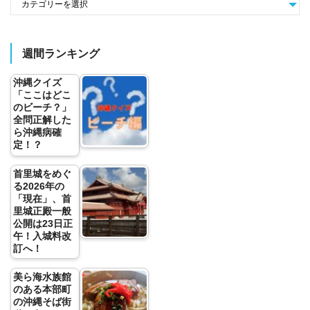
週間ランキング
沖縄クイズ
「ここはどこ
のビーチ？」
全問正解した
ら沖縄病確
定！？
首里城をめぐ
る2026年の
「現在」、首
里城正殿一般
公開は23日正
午！入城料改
訂へ！
美ら海水族館
のある本部町
の沖縄そば街