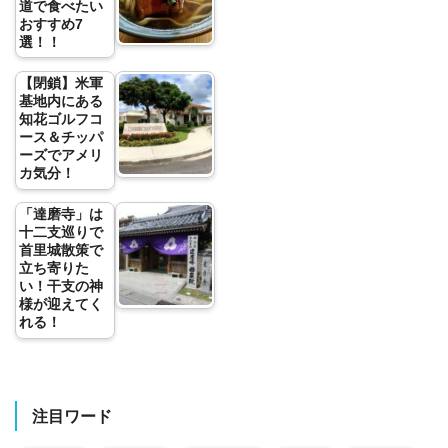
道で食べたい
おすすめ7
選！！
【閉鎖】米軍
基地内にある
知花ゴルフコ
ース＆チッパ
ーズでアメリ
カ気分！
「達磨寺」は
十二支巡りで
首里城散策で
立ち寄りた
い！干支の神
様が迎えてく
れる！
注目ワード