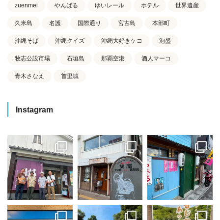
zuenmei
やんばる
ゆいレール
ホテル
世界遺産
久米島
名護
国際通り
宮古島
本部町
沖縄そば
沖縄クイズ
沖縄大好きケコ
泡盛
牧志公設市場
石垣島
那覇空港
酒人マーコ
青木さなえ
首里城
Instagram