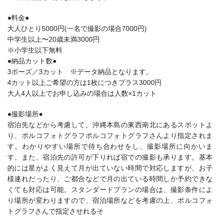
●料金●
大人ひとり5000円(一名で撮影の場合7000円)
中学生以上〜20歳未満3000円
※小学生以下無料
●納品カット数●
3ポーズ／3カット ※データ納品となります。
4カット以上ご希望の方は1枚につきプラス3000円
大人4人以上でお申し込みの場合は人数×1カット
●撮影場所●
宿泊先などから考慮して、沖縄本島の東西南北にあるスポットよ
り、ポルコフォトグラフポルコフォトグラフさんより指定されま
す。わかりやすい場所で待ち合わせをし、撮影場所に向かいま
す。
また、宿泊先の許可が下りれば宿での撮影も承ります。
基本
的には星がよく見えて月が出ていない時間で対応しますが、お子
様連れだったり、ご都合などで月の出ている時間しか予約できな
くても対応は可能。
スタンダードプランの場合は、撮影条件によ
り場所が変わりますので、宿泊場所などを考慮の上、ポルコフォ
トグラフさんで指定させれるそ