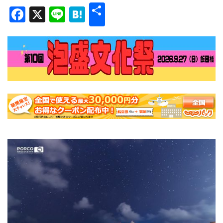
共
Facebook
X
Line
Hatena
有