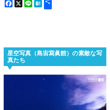
共
Facebook
X
Line
Hatena
有
星空写真（島宙寫眞館）の素敵な写
真たち