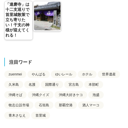
「達磨寺」は
十二支巡りで
首里城散策で
立ち寄りた
い！干支の神
様が迎えてく
れる！
注目ワード
zuenmei
やんばる
ゆいレール
ホテル
世界遺産
久米島
名護
国際通り
宮古島
本部町
沖縄そば
沖縄クイズ
沖縄大好きケコ
泡盛
牧志公設市場
石垣島
那覇空港
酒人マーコ
青木さなえ
首里城