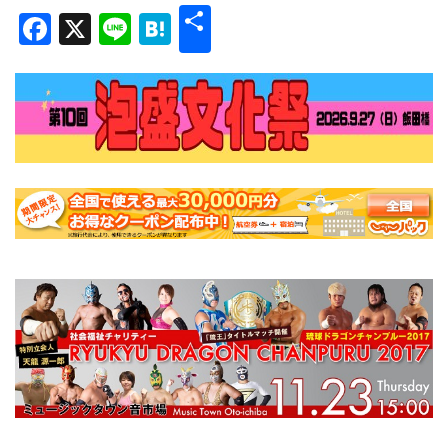
共
Facebook
X
Line
Hatena
有