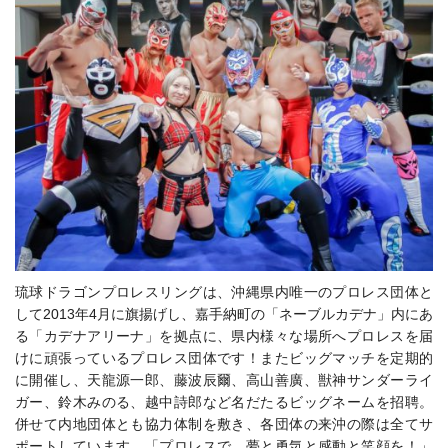
琉球ドラゴンプロレスリングは、沖縄県内唯一のプロレス団体と
して2013年4月に旗揚げし、嘉手納町の「ネーブルカデナ」内にあ
る「カデナアリーナ」を拠点に、県内様々な場所へプロレスを届
けに頑張っているプロレス団体です！またビッグマッチを定期的
に開催し、天龍源一郎、藤波辰爾、高山善廣、獣神サンダーライ
ガー、鈴木みのる、越中詩郎など名だたるビッグネームを招聘。
併せて内地団体とも協力体制を敷き、各団体の来沖の際は全てサ
ポートしています。「プロレスで、夢と勇気と感動と笑顔を！」