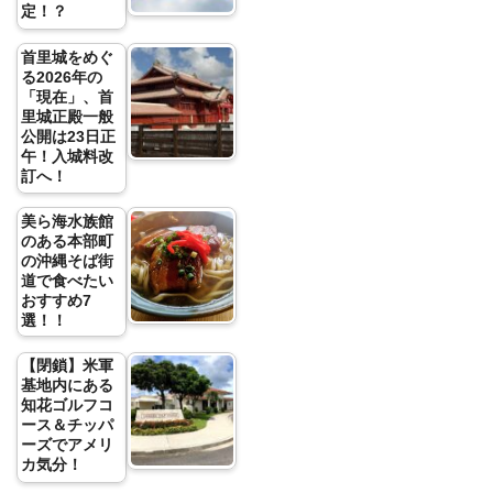
定！？
首里城をめぐ
る2026年の
「現在」、首
里城正殿一般
公開は23日正
午！入城料改
訂へ！
美ら海水族館
のある本部町
の沖縄そば街
道で食べたい
おすすめ7
選！！
【閉鎖】米軍
基地内にある
知花ゴルフコ
ース＆チッパ
ーズでアメリ
カ気分！