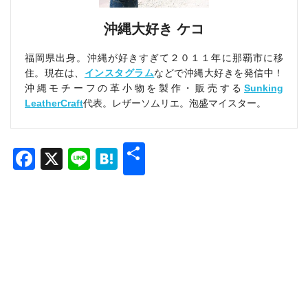
沖縄大好き ケコ
福岡県出身。沖縄が好きすぎて２０１１年に那覇市に移
住。現在は、
インスタグラム
などで沖縄大好きを発信中！
沖縄モチーフの革小物を製作・販売する
Sunking
LeatherCraft
代表。レザーソムリエ。泡盛マイスター。
共
Facebook
X
Line
Hatena
有