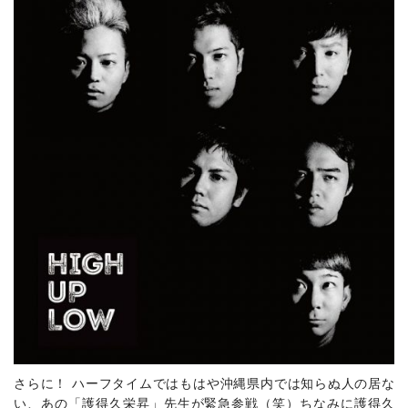
さらに！ ハーフタイムではもはや沖縄県内では知らぬ人の居な
い、あの「護得久栄昇」先生が緊急参戦（笑）ちなみに護得久