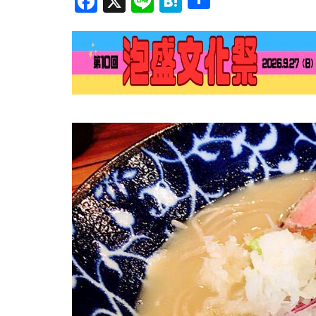
Facebook
X
Line
Hatena
有