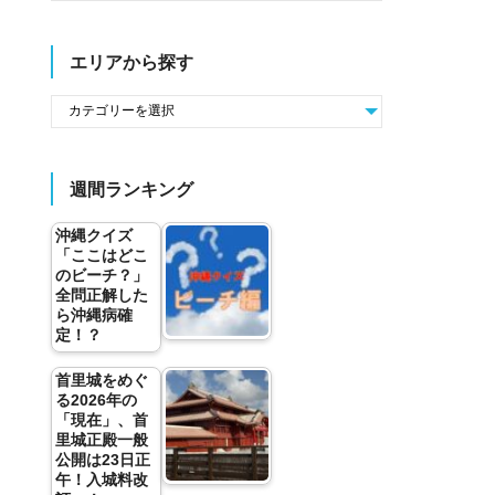
エリアから探す
週間ランキング
沖縄クイズ
「ここはどこ
のビーチ？」
全問正解した
ら沖縄病確
定！？
首里城をめぐ
る2026年の
「現在」、首
里城正殿一般
公開は23日正
午！入城料改