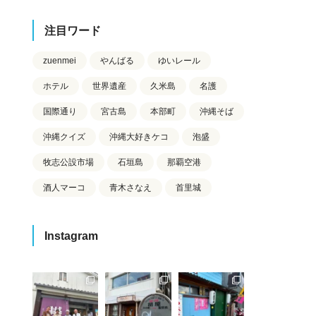
注目ワード
zuenmei
やんばる
ゆいレール
ホテル
世界遺産
久米島
名護
国際通り
宮古島
本部町
沖縄そば
沖縄クイズ
沖縄大好きケコ
泡盛
牧志公設市場
石垣島
那覇空港
酒人マーコ
青木さなえ
首里城
Instagram