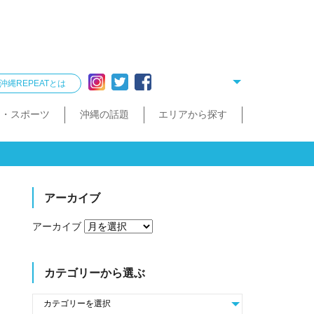
沖縄REPEATとは
ー・スポーツ
沖縄の話題
エリアから探す
リング
雑貨
酒造見学
他飲食店
縄クイズ
久米島・慶良間
民宿・ゲストハウス
タクシー・レンタカー
泡盛が楽しめるお店
散歩（街歩き・トレッキング）
宮古島・伊良部島・下地島
沖縄で会いたい人
ゴルフ
沖縄料理
久米島町
慶良間諸島
トレッキング
那覇まちまーい
おきなわスローツアー
宮古島
伊良部島
下地島
アーカイブ
アーカイブ
カテゴリーから選ぶ