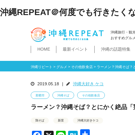
沖縄REPEAT＠何度でも行きたく
沖縄旅行・観
おすすめグル
HOME
最新イベント
沖縄の話題特集
体験
飲み物
空港・飛行機
ホテル
居酒屋・BAR
ビーチ
琉球泡盛
那覇市
石垣島・八重山諸島
祭イベント
本島南部
沖縄そば
沖縄落語
ダイビング・シュノー
史跡公園資料館
食堂・ドライブ
ビジネスホテ
ゆいレール
文
空港
飛行機
LCC
石垣島
八重山諸島
豊見城市
糸満市
南城市
八重瀬町・与那原町・南風原町
浦添市
記念館・資料館
テーマパーク
沖縄リピート
>
グルメ
>
その他飲食店
>
ラーメン？沖縄そば？
2019.05.18
|
沖縄大好き ケコ
那覇市
沖縄そば
その他飲食店
ラーメン？沖縄そば？とにかく絶品「
鶏そば
新里
沖縄大好きケコ
共