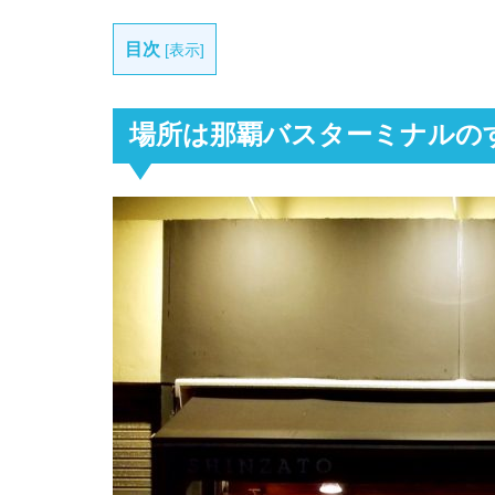
目次
[
表示
]
場所は那覇バスターミナルの