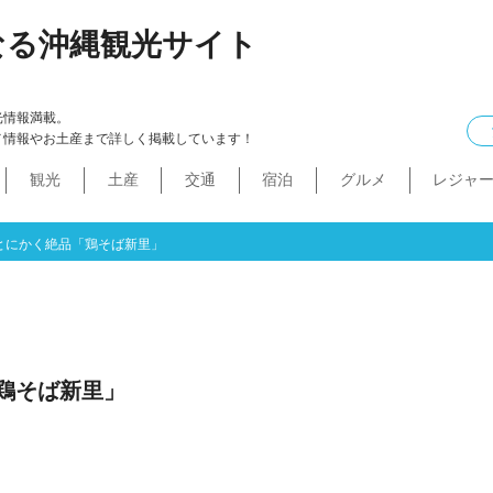
なる沖縄観光サイト
光情報満載。
メ情報やお土産まで詳しく掲載しています！
観光
土産
交通
宿泊
グルメ
レジャ
ケル
イン
ル
化・生活
本島中部
食べ物
ドライブコース
カフェ・スィーツ
沖縄本・書店
船
プロ野球
コンドミニアム
B級グルメ
ショッピングモール
本島北部
沖縄全域
移住
バス
ステーキ
マラソン・サイク
コスメ・
工場・
その
沖
うるま市
沖縄市
宜野湾市
北谷町
読谷村
嘉手納町
北中城村・中城村・西原町
世界遺産
絶景スポット
パワースポット
道の駅・市場
名護市
恩納村
金武町・宜野座村
本部町・伊江島
今帰仁村
やんばる
伊是名島・伊平屋島
とにかく絶品「鶏そば新里」
鶏そば新里」