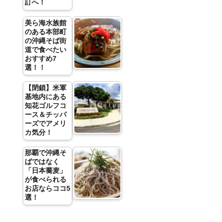
訂へ！
美ら海水族館
のある本部町
の沖縄そば街
道で食べたい
おすすめ7
選！！
【閉鎖】米軍
基地内にある
知花ゴルフコ
ース＆チッパ
ーズでアメリ
カ気分！
那覇で沖縄そ
ばではなく
「日本蕎麦」
が食べられる
お店ならココ5
選！