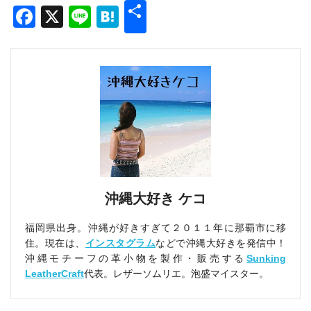
共
Facebook
X
Line
Hatena
有
沖縄大好き ケコ
福岡県出身。沖縄が好きすぎて２０１１年に那覇市に移
住。現在は、
インスタグラム
などで沖縄大好きを発信中！
沖縄モチーフの革小物を製作・販売する
Sunking
LeatherCraft
代表。レザーソムリエ。泡盛マイスター。