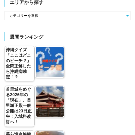
エリアから探す
週間ランキング
沖縄クイズ
「ここはどこ
のビーチ？」
全問正解した
ら沖縄病確
定！？
首里城をめぐ
る2026年の
「現在」、首
里城正殿一般
公開は23日正
午！入城料改
訂へ！
美ら海水族館