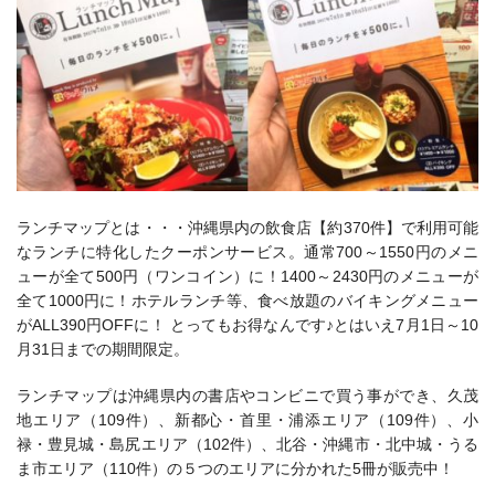
ランチマップとは・・・沖縄県内の飲食店【約370件】で利用可能
なランチに特化したクーポンサービス。通常700～1550円のメニ
ューが全て500円（ワンコイン）に！1400～2430円のメニューが
全て1000円に！ホテルランチ等、食べ放題のバイキングメニュー
がALL390円OFFに！ とってもお得なんです♪とはいえ7月1日～10
月31日までの期間限定。
ランチマップは沖縄県内の書店やコンビニで買う事ができ、久茂
地エリア（109件）、新都心・首里・浦添エリア（109件）、小
禄・豊見城・島尻エリア（102件）、北谷・沖縄市・北中城・うる
ま市エリア（110件）の５つのエリアに分かれた5冊が販売中！