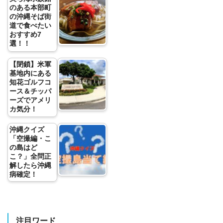
のある本部町
の沖縄そば街
道で食べたい
おすすめ7
選！！
【閉鎖】米軍
基地内にある
知花ゴルフコ
ース＆チッパ
ーズでアメリ
カ気分！
沖縄クイズ
「空撮編・こ
の島はど
こ？」全問正
解したら沖縄
病確定！
注目ワード