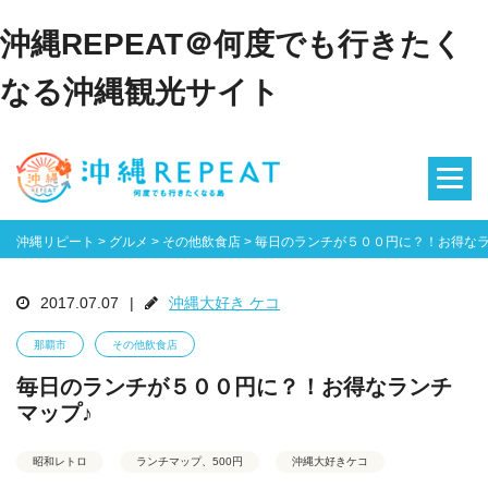
沖縄REPEAT＠何度でも行きたく
なる沖縄観光サイト
沖縄リピート
>
グルメ
>
その他飲食店
>
毎日のランチが５００円に？！お得なラ
2017.07.07
|
沖縄大好き ケコ
那覇市
その他飲食店
毎日のランチが５００円に？！お得なランチ
マップ♪
昭和レトロ
ランチマップ、500円
沖縄大好きケコ