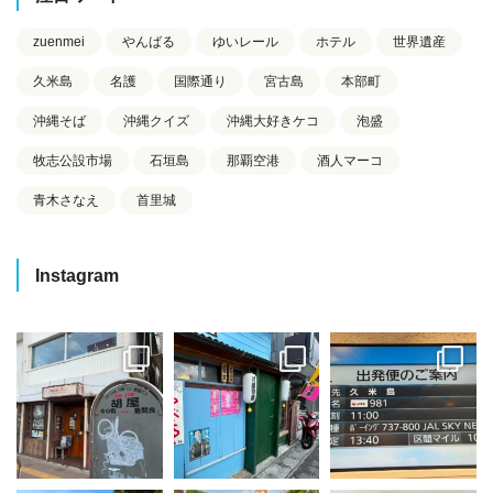
zuenmei
やんばる
ゆいレール
ホテル
世界遺産
久米島
名護
国際通り
宮古島
本部町
沖縄そば
沖縄クイズ
沖縄大好きケコ
泡盛
牧志公設市場
石垣島
那覇空港
酒人マーコ
青木さなえ
首里城
Instagram