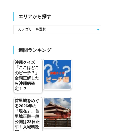
エリアから探す
週間ランキング
沖縄クイズ
「ここはどこ
のビーチ？」
全問正解した
ら沖縄病確
定！？
首里城をめぐ
る2026年の
「現在」、首
里城正殿一般
公開は23日正
午！入城料改