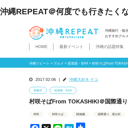
沖縄REPEAT＠何度でも行きたく
沖縄旅行・観
おすすめグル
HOME
最新イベント
沖縄の話題特集
体験
飲み物
空港・飛行機
ホテル
居酒屋・BAR
ビーチ
琉球泡盛
那覇市
石垣島・八重山諸島
祭イベント
本島南部
沖縄そば
沖縄落語
ダイビング・シュノー
史跡公園資料館
食堂・ドライブ
ビジネスホテ
ゆいレール
文
空港
飛行機
LCC
石垣島
八重山諸島
豊見城市
糸満市
南城市
八重瀬町・与那原町・南風原町
浦添市
記念館・資料館
テーマパーク
沖縄リピート
>
グルメ
>
居酒屋・BAR
>
村咲そばFrom TOKA
2017.02.06
|
沖縄大好き ケコ
那覇市
居酒屋・BAR
村咲そばFrom TOKASHIKI＠国際通
村咲
村咲そば
闘魂麺
国際通り、屋台村
共