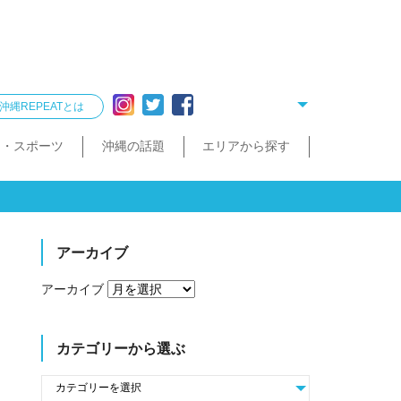
沖縄REPEATとは
ー・スポーツ
沖縄の話題
エリアから探す
リング
雑貨
酒造見学
他飲食店
縄クイズ
久米島・慶良間
民宿・ゲストハウス
タクシー・レンタカー
泡盛が楽しめるお店
散歩（街歩き・トレッキング）
宮古島・伊良部島・下地島
沖縄で会いたい人
ゴルフ
沖縄料理
久米島町
慶良間諸島
トレッキング
那覇まちまーい
おきなわスローツアー
宮古島
伊良部島
下地島
アーカイブ
アーカイブ
カテゴリーから選ぶ