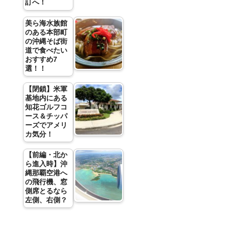
訂へ！
美ら海水族館
のある本部町
の沖縄そば街
道で食べたい
おすすめ7
選！！
【閉鎖】米軍
基地内にある
知花ゴルフコ
ース＆チッパ
ーズでアメリ
カ気分！
【前編・北か
ら進入時】沖
縄那覇空港へ
の飛行機、窓
側席とるなら
左側、右側？