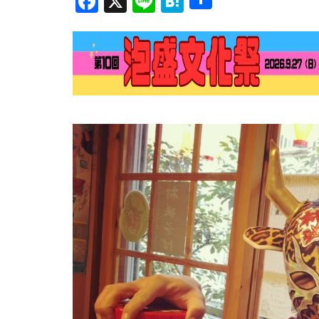
Facebook
X
Line
Hatena
有