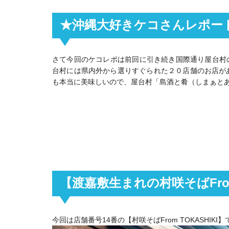
★沖縄大好きケコさんレポー
さて今回のケコレポは前回に引き続き国際通り屋台村の「村
台村には県内外から選りすぐられた２０店舗のお店が
も本当に美味しいので、屋台村「島酒と肴（しまぁと
【渡嘉敷生まれの村咲そばFrom 
今回は店舗番号14番の【村咲そばFrom TOKASHIKI