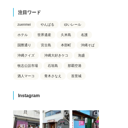
注目ワード
zuenmei
やんばる
ゆいレール
ホテル
世界遺産
久米島
名護
国際通り
宮古島
本部町
沖縄そば
沖縄クイズ
沖縄大好きケコ
泡盛
牧志公設市場
石垣島
那覇空港
酒人マーコ
青木さなえ
首里城
Instagram