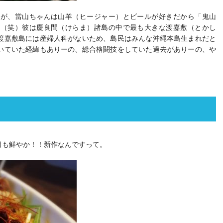
すが、當山ちゃんは山羊（ヒージャー）とビールが好きだから「鬼山
す（笑）彼は慶良間（けらま）諸島の中で最も大きな渡嘉敷（とかし
渡嘉敷島には産婦人科がないため、島民はみんな沖縄本島生まれだと
いていた経緯もありーの、総合格闘技をしていた過去がありーの、や
目も鮮やか！！新作なんですって。