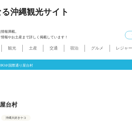
なる沖縄観光サイト
光情報満載。
メ情報やお土産まで詳しく掲載しています！
観光
土産
交通
宿泊
グルメ
レジャ
ケル
イン
ル
化・生活
本島中部
食べ物
ドライブコース
カフェ・スィーツ
沖縄本・書店
船
プロ野球
コンドミニアム
B級グルメ
ショッピングモール
本島北部
沖縄全域
移住
バス
ステーキ
マラソン・サイク
コスメ・
工場・
その
沖
うるま市
沖縄市
宜野湾市
北谷町
読谷村
嘉手納町
北中城村・中城村・西原町
世界遺産
絶景スポット
パワースポット
道の駅・市場
名護市
恩納村
金武町・宜野座村
本部町・伊江島
今帰仁村
やんばる
伊是名島・伊平屋島
SHIKI＠国際通り屋台村
り屋台村
沖縄大好きケコ