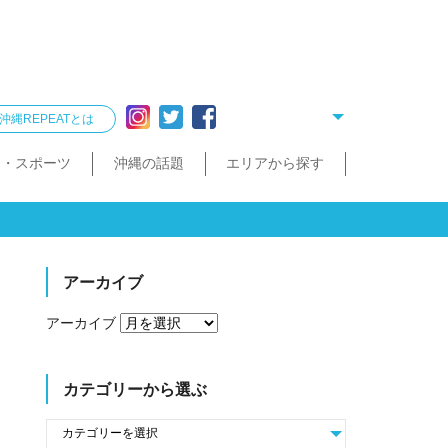
沖縄REPEATとは
ー・スポーツ
沖縄の話題
エリアから探す
リング
雑貨
酒造見学
他飲食店
縄クイズ
久米島・慶良間
民宿・ゲストハウス
タクシー・レンタカー
泡盛が楽しめるお店
散歩（街歩き・トレッキング）
宮古島・伊良部島・下地島
沖縄で会いたい人
ゴルフ
沖縄料理
久米島町
慶良間諸島
トレッキング
那覇まちまーい
おきなわスローツアー
宮古島
伊良部島
下地島
アーカイブ
アーカイブ
カテゴリーから選ぶ