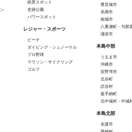
絶景スポット
豊見城市
ン
史跡公園
糸満市
パワースポット
南城市
八重瀬町・与那
レジャー・スポーツ
浦添市
ビーチ
本島中部
ダイビング・シュノーケル
プロ野球
うるま市
マラソン・サイクリング
沖縄市
ゴルフ
宜野湾市
北谷町
読谷村
嘉手納町
北中城村・中城
本島北部
名護市
恩納村