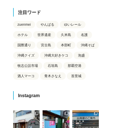
注目ワード
zuenmei
やんばる
ゆいレール
ホテル
世界遺産
久米島
名護
国際通り
宮古島
本部町
沖縄そば
沖縄クイズ
沖縄大好きケコ
泡盛
牧志公設市場
石垣島
那覇空港
酒人マーコ
青木さなえ
首里城
Instagram