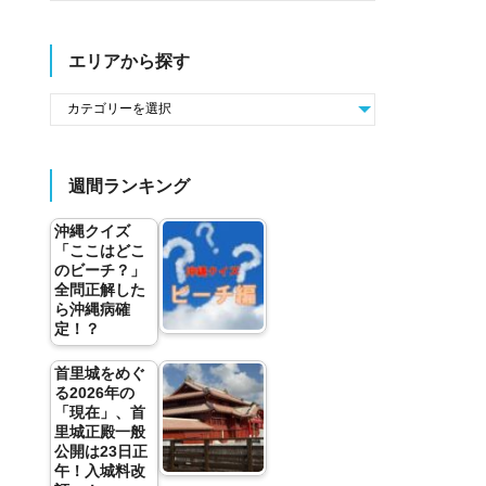
エリアから探す
週間ランキング
沖縄クイズ
「ここはどこ
のビーチ？」
全問正解した
ら沖縄病確
定！？
首里城をめぐ
る2026年の
「現在」、首
里城正殿一般
公開は23日正
午！入城料改