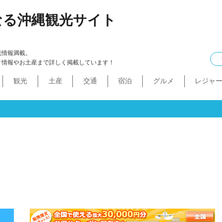
なる沖縄観光サイト
光情報満載。
メ情報やお土産まで詳しく掲載しています！
観光
土産
交通
宿泊
グルメ
レジャ
ケル
イン
ル
化・生活
本島中部
食べ物
ドライブコース
カフェ・スィーツ
沖縄本・書店
船
プロ野球
コンドミニアム
B級グルメ
ショッピングモール
本島北部
沖縄全域
移住
バス
ステーキ
マラソン・サイク
コスメ・
工場・
その
沖
うるま市
沖縄市
宜野湾市
北谷町
読谷村
嘉手納町
北中城村・中城村・西原町
世界遺産
絶景スポット
パワースポット
道の駅・市場
名護市
恩納村
金武町・宜野座村
本部町・伊江島
今帰仁村
やんばる
伊是名島・伊平屋島