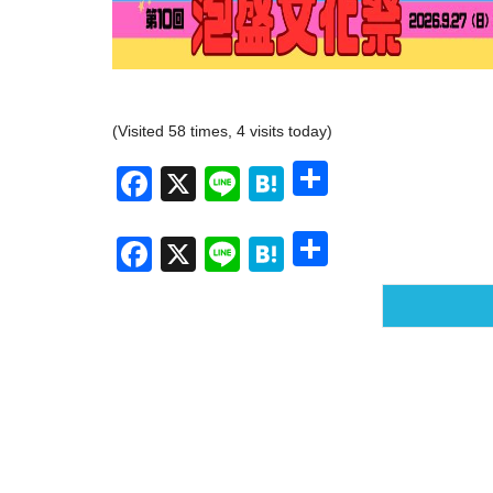
(Visited 58 times, 4 visits today)
共
Facebook
X
Line
Hatena
有
共
Facebook
X
Line
Hatena
有