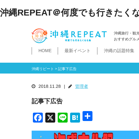
沖縄REPEAT＠何度でも行きたく
沖縄旅行・観
おすすめグル
HOME
最新イベント
沖縄の話題特集
体験
飲み物
空港・飛行機
ホテル
居酒屋・BAR
ビーチ
琉球泡盛
那覇市
石垣島・八重山諸島
祭イベント
本島南部
沖縄そば
沖縄落語
ダイビング・シュノー
史跡公園資料館
食堂・ドライブ
ビジネスホテ
ゆいレール
文
空港
飛行機
LCC
石垣島
八重山諸島
豊見城市
糸満市
南城市
八重瀬町・与那原町・南風原町
浦添市
記念館・資料館
テーマパーク
沖縄リピート
>
記事下広告
2018.11.28
|
管理者
記事下広告
共
Facebook
X
Line
Hatena
有