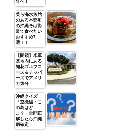
訂へ！
美ら海水族館
のある本部町
の沖縄そば街
道で食べたい
おすすめ7
選！！
【閉鎖】米軍
基地内にある
知花ゴルフコ
ース＆チッパ
ーズでアメリ
カ気分！
沖縄クイズ
「空撮編・こ
の島はど
こ？」全問正
解したら沖縄
病確定！