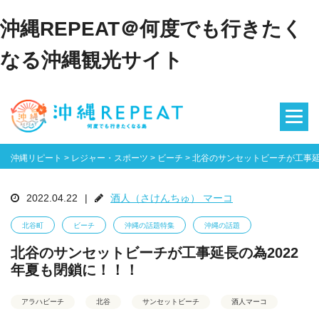
沖縄REPEAT＠何度でも行きたく
なる沖縄観光サイト
沖縄リピート
>
レジャー・スポーツ
>
ビーチ
>
北谷のサンセットビーチが工事延
2022.04.22
|
酒人（さけんちゅ） マーコ
北谷町
ビーチ
沖縄の話題特集
沖縄の話題
北谷のサンセットビーチが工事延長の為2022
年夏も閉鎖に！！！
アラハビーチ
北谷
サンセットビーチ
酒人マーコ