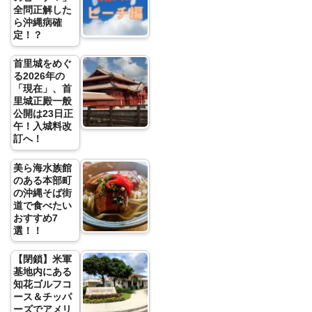
全問正解した
ら沖縄病確
定！？
首里城をめぐ
る2026年の
「現在」、首
里城正殿一般
公開は23日正
午！入城料改
訂へ！
美ら海水族館
のある本部町
の沖縄そば街
道で食べたい
おすすめ7
選！！
【閉鎖】米軍
基地内にある
知花ゴルフコ
ース＆チッパ
ーズでアメリ