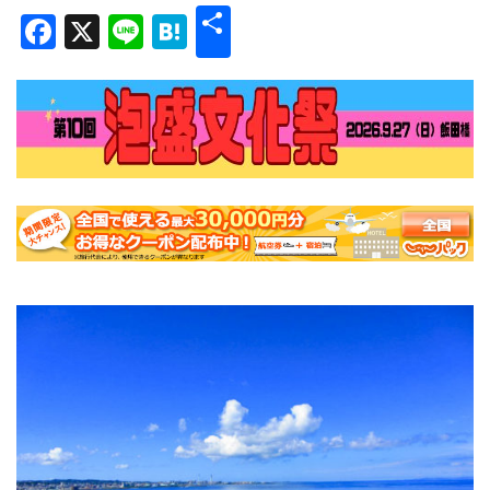
共
Facebook
X
Line
Hatena
有