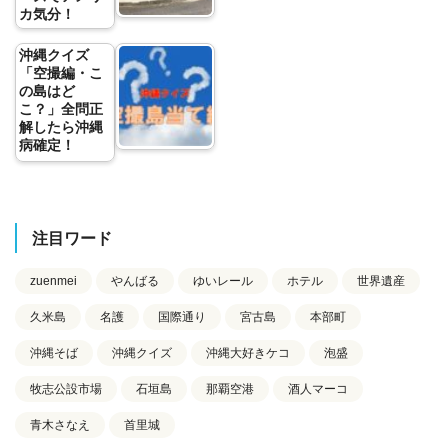
カ気分！
沖縄クイズ
「空撮編・こ
の島はど
こ？」全問正
解したら沖縄
病確定！
注目ワード
zuenmei
やんばる
ゆいレール
ホテル
世界遺産
久米島
名護
国際通り
宮古島
本部町
沖縄そば
沖縄クイズ
沖縄大好きケコ
泡盛
牧志公設市場
石垣島
那覇空港
酒人マーコ
青木さなえ
首里城