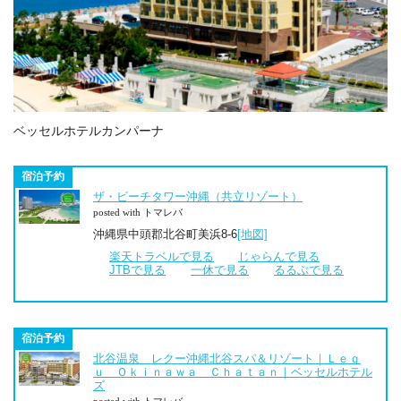
ベッセルホテルカンパーナ
宿泊予約
ザ・ビーチタワー沖縄（共立リゾート）
posted with トマレバ
沖縄県中頭郡北谷町美浜8-6
[地図]
楽天トラベルで見る
じゃらんで見る
JTBで見る
一休で見る
るるぶで見る
宿泊予約
北谷温泉 レクー沖縄北谷スパ＆リゾート｜Ｌｅｑ
ｕ Ｏｋｉｎａｗａ Ｃｈａｔａｎ｜ベッセルホテル
ズ