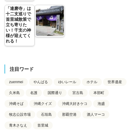
「達磨寺」は
十二支巡りで
首里城散策で
立ち寄りた
い！干支の神
様が迎えてく
れる！
注目ワード
zuenmei
やんばる
ゆいレール
ホテル
世界遺産
久米島
名護
国際通り
宮古島
本部町
沖縄そば
沖縄クイズ
沖縄大好きケコ
泡盛
牧志公設市場
石垣島
那覇空港
酒人マーコ
青木さなえ
首里城