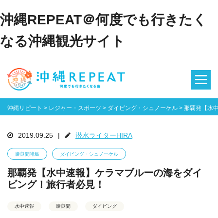
沖縄REPEAT＠何度でも行きたく
なる沖縄観光サイト
沖縄リピート
>
レジャー・スポーツ
>
ダイビング・シュノーケル
>
那覇発【水
2019.09.25
|
潜水ライターHIRA
慶良間諸島
ダイビング・シュノーケル
那覇発【水中速報】ケラマブルーの海をダイ
ビング！旅行者必見！
水中速報
慶良間
ダイビング