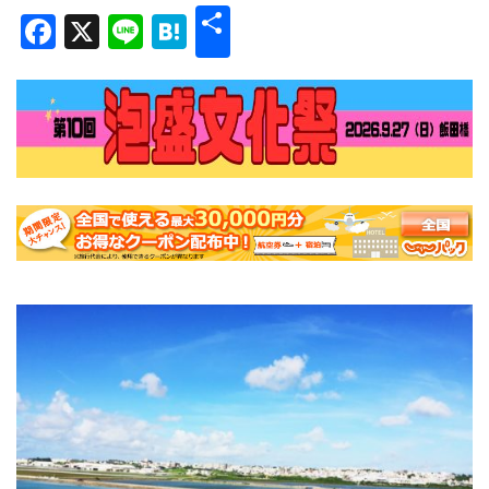
共
Facebook
X
Line
Hatena
有