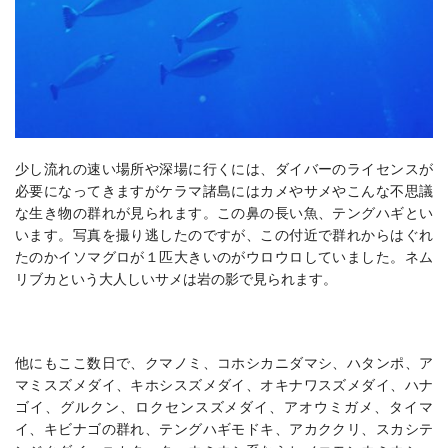
少し流れの速い場所や深場に行くには、ダイバーのライセンスが
必要になってきますがケラマ諸島にはカメやサメやこんな不思議
な生き物の群れが見られます。この鼻の長い魚、テングハギとい
います。写真を撮り逃したのですが、この付近で群れからはぐれ
たのかイソマグロが１匹大きいのがウロウロしていました。ネム
リブカという大人しいサメは岩の影で見られます。
他にもここ数日で、クマノミ、コホシカニダマシ、ハタンポ、ア
マミスズメダイ、キホシスズメダイ、オキナワスズメダイ、ハナ
ゴイ、グルクン、ロクセンスズメダイ、アオウミガメ、タイマ
イ、キビナゴの群れ、テングハギモドキ、アカククリ、スカシテ