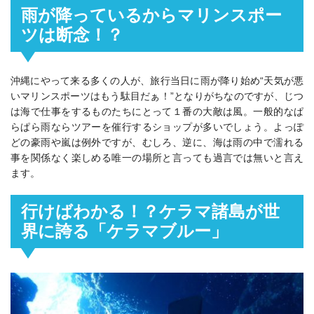
雨が降っているからマリンスポー
ツは断念！？
沖縄にやって来る多くの人が、旅行当日に雨が降り始め“天気が悪
いマリンスポーツはもう駄目だぁ！”となりがちなのですが、じつ
は海で仕事をするものたちにとって１番の大敵は風。一般的なぱ
らぱら雨ならツアーを催行するショップが多いでしょう。よっぽ
どの豪雨や嵐は例外ですが、むしろ、逆に、海は雨の中で濡れる
事を関係なく楽しめる唯一の場所と言っても過言では無いと言え
ます。
行けばわかる！？ケラマ諸島が世
界に誇る「ケラマブルー」