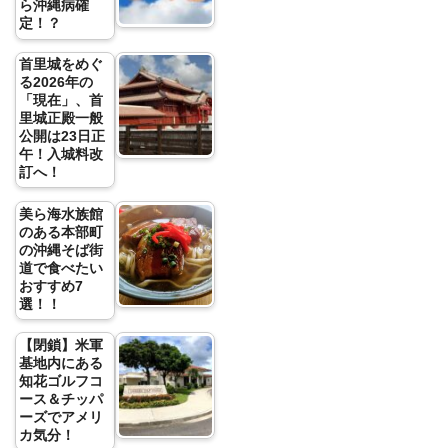
ら沖縄病確
定！？
首里城をめぐ
る2026年の
「現在」、首
里城正殿一般
公開は23日正
午！入城料改
訂へ！
美ら海水族館
のある本部町
の沖縄そば街
道で食べたい
おすすめ7
選！！
【閉鎖】米軍
基地内にある
知花ゴルフコ
ース＆チッパ
ーズでアメリ
カ気分！