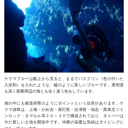
ケラマブルーは船上から見ると、まるでバスクリン（色の付いた
入浴剤）を入れたような、嘘のように美しいブルーです。透明度
も高く那覇周辺の海とも全く違う色をしています。
海の中にも都道府県のようにポイントという住所があります。ケ
ラマ諸島は、上城・かめ吉・座灯前・自津留・知志・黒島北ツイ
ンロック・タマルル等２０～３０で構成されており、ダイバーは
今だ新しい土地を開拓中です。沖縄の温暖な気候はダイビングに