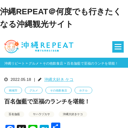
沖縄REPEAT＠何度でも行きたく
なる沖縄観光サイト
沖縄リピート
>
グルメ
>
その他飲食店
>
百名伽藍で至福のランチを堪能！
2022.05.18
|
沖縄大好き ケコ
南城市
グルメ
その他飲食店
ホテル
百名伽藍で至福のランチを堪能！
百名伽藍
ヤハラヅカサ
沖縄大好きケコ
共