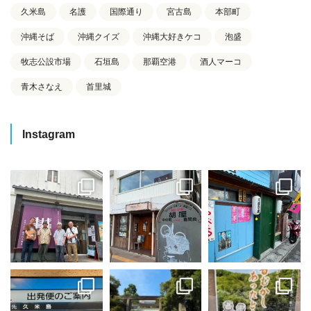
久米島
名護
国際通り
宮古島
本部町
沖縄そば
沖縄クイズ
沖縄大好きケコ
泡盛
牧志公設市場
石垣島
那覇空港
酒人マーコ
青木さなえ
首里城
Instagram