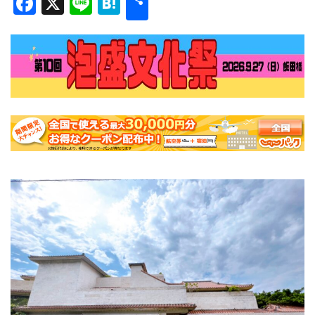
Facebook
X
Line
Hatena
有