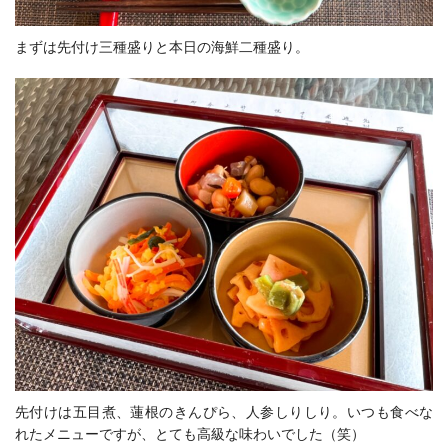
まずは先付け三種盛りと本日の海鮮二種盛り。
先付けは五目煮、蓮根のきんぴら、人参しりしり。いつも食べな
れたメニューですが、とても高級な味わいでした（笑）