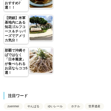
おすすめ7
選！！
【閉鎖】米軍
基地内にある
知花ゴルフコ
ース＆チッパ
ーズでアメリ
カ気分！
那覇で沖縄そ
ばではなく
「日本蕎麦」
が食べられる
お店ならココ5
選！
注目ワード
zuenmei
やんばる
ゆいレール
ホテル
世界遺産