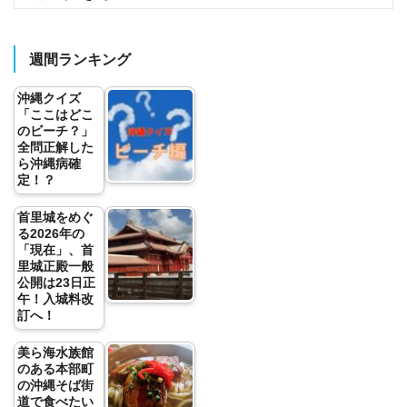
週間ランキング
沖縄クイズ
「ここはどこ
のビーチ？」
全問正解した
ら沖縄病確
定！？
首里城をめぐ
る2026年の
「現在」、首
里城正殿一般
公開は23日正
午！入城料改
訂へ！
美ら海水族館
のある本部町
の沖縄そば街
道で食べたい