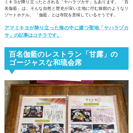
ミキヨが降り立ったとされる「ヤハラヅカサ」もあります。 「百
名伽藍」は、そんな自然と歴史が深い土地に佇む旅館のようなリ
ゾートホテル。 「伽藍」とは寺院を意味しているそうです。
アマミキヨが降り立った海の中に建つ聖地「ヤハラヅカ
サ」の記事はコチラです。
百名伽藍のレストラン「甘露」の
ゴージャスな
和琉会席