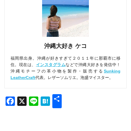
沖縄大好き ケコ
福岡県出身。沖縄が好きすぎて２０１１年に那覇市に移
住。現在は、
インスタグラム
などで沖縄大好きを発信中！
沖縄モチーフの革小物を製作・販売する
Sunking
LeatherCraft
代表。レザーソムリエ。泡盛マイスター。
共
Facebook
X
Line
Hatena
有