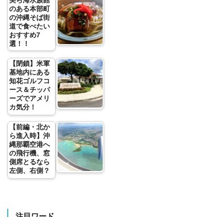
のある本部町
の沖縄そば街
道で食べたい
おすすめ7
選！！
【閉鎖】米軍
基地内にある
知花ゴルフコ
ース＆チッパ
ーズでアメリ
カ気分！
【前編・北か
ら進入時】沖
縄那覇空港へ
の飛行機、窓
側席とるなら
左側、右側？
注目ワード