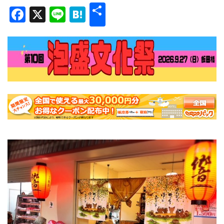
共
Facebook
X
Line
Hatena
有