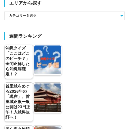
エリアから探す
週間ランキング
沖縄クイズ
「ここはどこ
のビーチ？」
全問正解した
ら沖縄病確
定！？
首里城をめぐ
る2026年の
「現在」、首
里城正殿一般
公開は23日正
午！入城料改
訂へ！
美ら海水族館