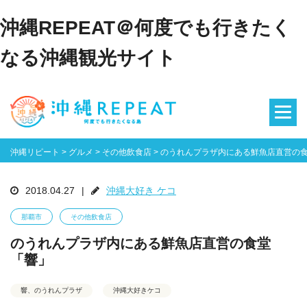
沖縄REPEAT＠何度でも行きたく
なる沖縄観光サイト
沖縄リピート
>
グルメ
>
その他飲食店
>
のうれんプラザ内にある鮮魚店直営の
2018.04.27
|
沖縄大好き ケコ
那覇市
その他飲食店
のうれんプラザ内にある鮮魚店直営の食堂
「響」
響、のうれんプラザ
沖縄大好きケコ