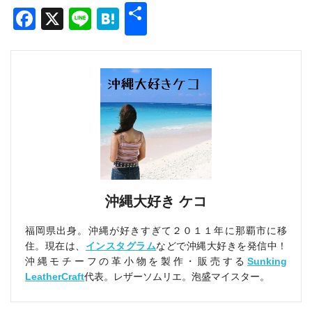
共
Facebook
X
Line
Hatena
有
沖縄大好き ケコ
福岡県出身。沖縄が好きすぎて２０１１年に那覇市に移
住。現在は、
インスタグラム
などで沖縄大好きを発信中！
沖縄モチーフの革小物を製作・販売する
Sunking
LeatherCraft
代表。レザーソムリエ。泡盛マイスター。