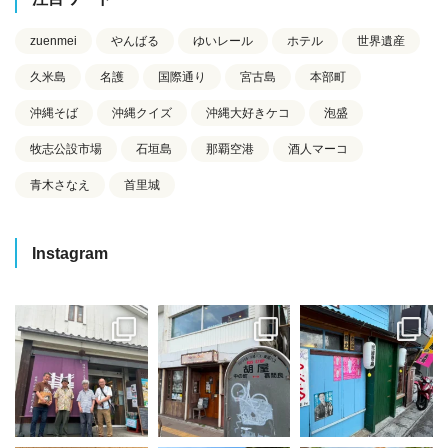
zuenmei
やんばる
ゆいレール
ホテル
世界遺産
久米島
名護
国際通り
宮古島
本部町
沖縄そば
沖縄クイズ
沖縄大好きケコ
泡盛
牧志公設市場
石垣島
那覇空港
酒人マーコ
青木さなえ
首里城
Instagram