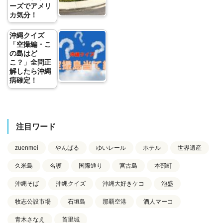
ーズでアメリ
カ気分！
沖縄クイズ
「空撮編・こ
の島はど
こ？」全問正
解したら沖縄
病確定！
注目ワード
zuenmei
やんばる
ゆいレール
ホテル
世界遺産
久米島
名護
国際通り
宮古島
本部町
沖縄そば
沖縄クイズ
沖縄大好きケコ
泡盛
牧志公設市場
石垣島
那覇空港
酒人マーコ
青木さなえ
首里城