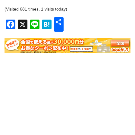
(Visited 681 times, 1 visits today)
共
Facebook
X
Line
Hatena
有