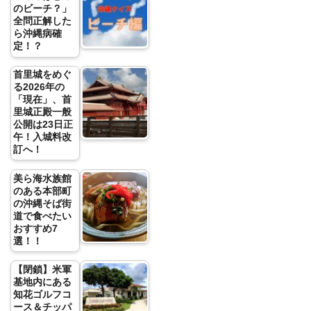
のビーチ？」
全問正解した
ら沖縄病確
定！？
首里城をめぐ
る2026年の
「現在」、首
里城正殿一般
公開は23日正
午！入城料改
訂へ！
美ら海水族館
のある本部町
の沖縄そば街
道で食べたい
おすすめ7
選！！
【閉鎖】米軍
基地内にある
知花ゴルフコ
ース＆チッパ