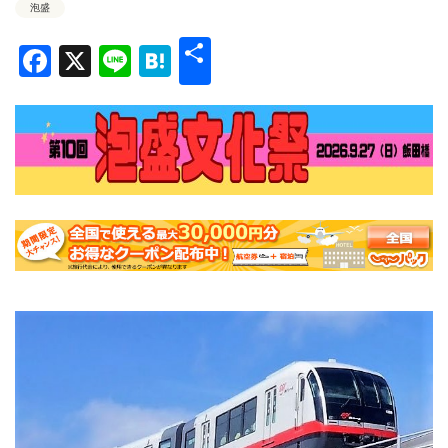
泡盛
共
Facebook
X
Line
Hatena
有