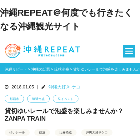
沖縄REPEAT＠何度でも行きたく
なる沖縄観光サイト
沖縄リピート
>
沖縄の話題
>
琉球泡盛
>
貸切ゆいレールで泡盛を楽しみませんか？ZA
2018.01.05
|
沖縄大好き ケコ
那覇市
琉球泡盛
祭イベント
貸切ゆいレールで泡盛を楽しみませんか？
ZANPA TRAIN
ゆいレール
残波
比嘉酒造
沖縄大好きケコ