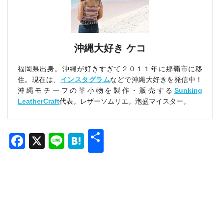
沖縄大好き ケコ
福岡県出身。沖縄が好きすぎて２０１１年に那覇市に移
住。現在は、
インスタグラム
などで沖縄大好きを発信中！
沖縄モチーフの革小物を製作・販売する
Sunking
LeatherCraft
代表。レザーソムリエ。泡盛マイスター。
共
Facebook
X
Line
Hatena
有