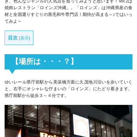
き、色んなジャンルの人気店を巡ってみようと思います！Vol.2は
焼肉レストラン「ロインズ沖縄」。「ロインズ」は沖縄県産の食
材と全国選りすぐりの黒毛和牛専門店！期待が高まる～♪ではいっ
てみよ～
目次
[
表示
]
【場所は・・・？】
ゆいレール県庁前駅から美栄橋方面に久茂地川沿いを歩いていく
と、右手にオシャレな佇まいの「ロインズ」にたどり着きます。
県庁前駅から徒歩３～４分です。