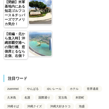
【閉鎖】米軍
基地内にある
知花ゴルフコ
ース＆チッパ
ーズでアメリ
カ気分！
【前編・北か
ら進入時】沖
縄那覇空港へ
の飛行機、窓
側席とるなら
左側、右側？
注目ワード
zuenmei
やんばる
ゆいレール
ホテル
世界遺産
久米島
名護
国際通り
宮古島
本部町
沖縄そば
沖縄クイズ
沖縄大好きケコ
泡盛