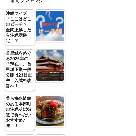
週間ランキング
沖縄クイズ
「ここはどこ
のビーチ？」
全問正解した
ら沖縄病確
定！？
首里城をめぐ
る2026年の
「現在」、首
里城正殿一般
公開は23日正
午！入城料改
訂へ！
美ら海水族館
のある本部町
の沖縄そば街
道で食べたい
おすすめ7
選！！