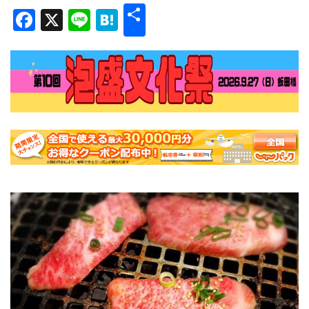
共
Facebook
X
Line
Hatena
有