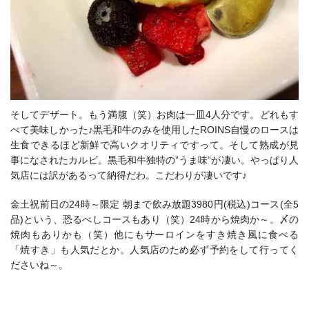
そしてデザート。もう満腹（笑）お肉は一皿4人分です。どれもす
べて美味しかった♪黒毛和牛のみを使用したROINS自慢のロースは
生食できるほど新鮮で高いクオリティですって。そして熟成が見
事になされたカルビ。黒毛和牛独特の”うま味”が凄い。やっぱり人
気店には訳があるって納得だわ。こだわりが凄いです♪
金土祝前日の24時～限定 朝まで飲み放題3980円(税込)コース(全5
品)という、恐るべしコースもあり（笑）24時から焼肉か～。〆の
焼肉もありかも（笑）他にもサーロインをすき焼き風に食べる
「焼すき」も人気だとか。人気店のため必ず予約をして行ってく
ださいね～。