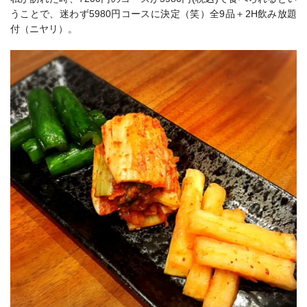
うことで、迷わず5980円コースに決定（笑）全9品＋2H飲み放題
付（ニヤリ）。