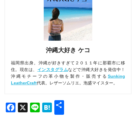
沖縄大好き ケコ
福岡県出身。沖縄が好きすぎて２０１１年に那覇市に移
住。現在は、
インスタグラム
などで沖縄大好きを発信中！
沖縄モチーフの革小物を製作・販売する
Sunking
LeatherCraft
代表。レザーソムリエ。泡盛マイスター。
共
Facebook
X
Line
Hatena
有