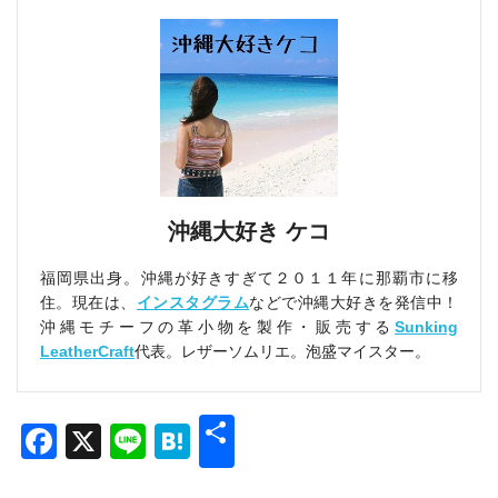
沖縄大好き ケコ
福岡県出身。沖縄が好きすぎて２０１１年に那覇市に移
住。現在は、
インスタグラム
などで沖縄大好きを発信中！
沖縄モチーフの革小物を製作・販売する
Sunking
LeatherCraft
代表。レザーソムリエ。泡盛マイスター。
共
Facebook
X
Line
Hatena
有