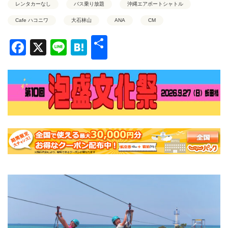
レンタカーなし
バス乗り放題
沖縄エアポートシャトル
Cafe ハコニワ
大石林山
ANA
CM
共
Facebook
X
Line
Hatena
有