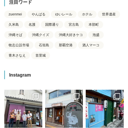
注目ワード
zuenmei
やんばる
ゆいレール
ホテル
世界遺産
久米島
名護
国際通り
宮古島
本部町
沖縄そば
沖縄クイズ
沖縄大好きケコ
泡盛
牧志公設市場
石垣島
那覇空港
酒人マーコ
青木さなえ
首里城
Instagram