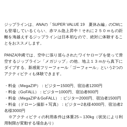
ジップラインは、ANAの「SUPER VALUE 19 夏休み編」のCMに
も登場しているくらい、赤マル急上昇中！それに２５０ｍもの距
離を海越えするジップラインは日本初なので、絶対に体験するこ
とをおススメします。
PANZA沖縄では、空中に張り巡らされたワイヤロープを使って滑
空するジップライン「メガジップ」の他、地上１３ｍから真下に
ダイブする、新感覚フリーフォール「ゴーフォール」という2つの
アクティビティも体験できます。
・料金（MegaZIP）：ビジター1500円、宿泊者1200円
・料金（GoFALL）：ビジター1000円、宿泊者800円
・料金（MegaZIP＆GoFALL）：ビジター2000円、宿泊者1500円
・料金（ドローン撮影＋写真）：ビジター2名様4000円、宿泊者2
名様3000円
※アクティビティの利用条件は体重25～130kg（状況により利
用制限が変動する場合あり）