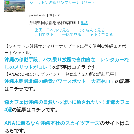
シェラトン沖縄サンマリーナリゾート
posted with トマレバ
沖縄県国頭郡恩納村冨着66-1
[地図]
楽天トラベルで見る
じゃらんで見る
JTBで見る
一休で見る
るるぶで見る
【シャラトン沖縄サンマリーナリゾートに行く便利な沖縄エアポ
ートシャトル】
沖縄の移動手段、バス乗り放題で自由自在！レンタカーな
しのメリットがコレ！
の記事はコチラです。
【ANAのCMにジップラインと一緒に出た2カ所の詳細記事】
沖縄本島最北端の絶景パワースポット「大石林山」
の記事
はコチラです。
森カフェは沖縄の自然いっぱいに癒されたい！北部カフェ
4選
の記事はコチラです。
ANAに乗るなら沖縄本社のスカイツアーズ
のサイトはこ
ちらです。