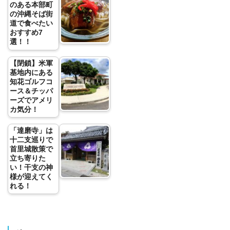
のある本部町
の沖縄そば街
道で食べたい
おすすめ7
選！！
【閉鎖】米軍
基地内にある
知花ゴルフコ
ース＆チッパ
ーズでアメリ
カ気分！
「達磨寺」は
十二支巡りで
首里城散策で
立ち寄りた
い！干支の神
様が迎えてく
れる！