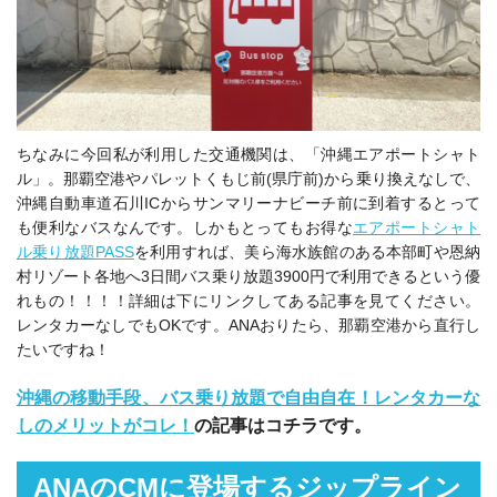
ちなみに今回私が利用した交通機関は、「沖縄エアポートシャト
ル」。那覇空港やパレットくもじ前(県庁前)から乗り換えなしで、
沖縄自動車道石川ICからサンマリーナビーチ前に到着するとって
も便利なバスなんです。しかもとってもお得な
エアポートシャト
ル乗り放題PASS
を利用すれば、美ら海水族館のある本部町や恩納
村リゾート各地へ
3
日間バス乗り放題
3900
円で利用できるという優
れもの！！！！詳細は下にリンクしてある記事を見てください。
レンタカーなしでもOKです。ANAおりたら、那覇空港から直行し
たいですね！
沖縄の移動手段、バス乗り放題で自由自在！レンタカーな
しのメリットがコレ！
の記事はコチラです。
ANAのCMに登場するジップライン