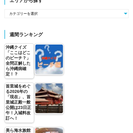
エリアから探す
週間ランキング
沖縄クイズ
「ここはどこ
のビーチ？」
全問正解した
ら沖縄病確
定！？
首里城をめぐ
る2026年の
「現在」、首
里城正殿一般
公開は23日正
午！入城料改
訂へ！
美ら海水族館