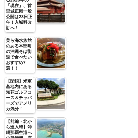
る2026年の
「現在」、首
里城正殿一般
公開は23日正
午！入城料改
訂へ！
美ら海水族館
のある本部町
の沖縄そば街
道で食べたい
おすすめ7
選！！
【閉鎖】米軍
基地内にある
知花ゴルフコ
ース＆チッパ
ーズでアメリ
カ気分！
【前編・北か
ら進入時】沖
縄那覇空港へ
の飛行機、窓