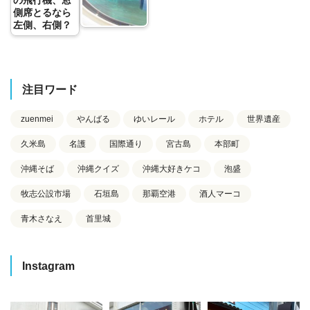
側席とるなら
左側、右側？
注目ワード
zuenmei
やんばる
ゆいレール
ホテル
世界遺産
久米島
名護
国際通り
宮古島
本部町
沖縄そば
沖縄クイズ
沖縄大好きケコ
泡盛
牧志公設市場
石垣島
那覇空港
酒人マーコ
青木さなえ
首里城
Instagram