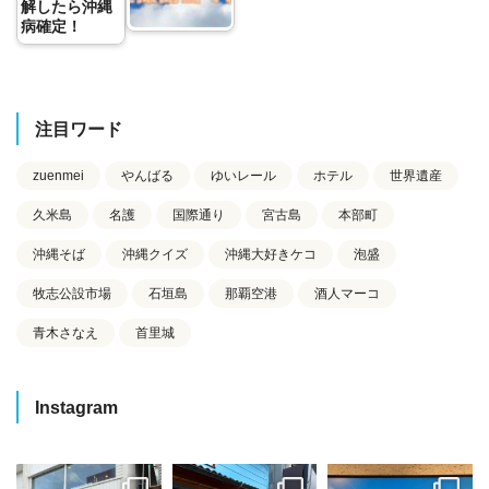
解したら沖縄
病確定！
注目ワード
zuenmei
やんばる
ゆいレール
ホテル
世界遺産
久米島
名護
国際通り
宮古島
本部町
沖縄そば
沖縄クイズ
沖縄大好きケコ
泡盛
牧志公設市場
石垣島
那覇空港
酒人マーコ
青木さなえ
首里城
Instagram