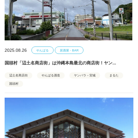
2025.08.26
やんばる
居酒屋・BAR
国頭村「辺土名商店街」は沖縄本島最北の商店街！ヤン...
辺土名商店街
やんばる酒造
ヤンバラ－宮城
まるた
国頭村