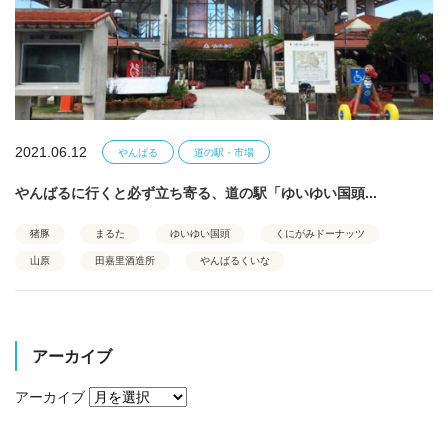
2021.06.12
やんばる
道の駅・市場
やんばるに行くと必ず立ち寄る、道の駅「ゆいゆい国頭...
猪豚
まるた
ゆいゆい国頭
くにがみドーナッツ
山原
田嘉里酒造所
やんばるくいな
アーカイブ
アーカイブ