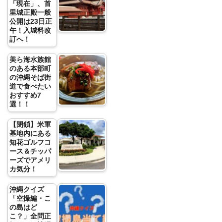
「現在」、首
里城正殿一般
公開は23日正
午！入城料改
訂へ！
美ら海水族館
のある本部町
の沖縄そば街
道で食べたい
おすすめ7
選！！
【閉鎖】米軍
基地内にある
知花ゴルフコ
ース＆チッパ
ーズでアメリ
カ気分！
沖縄クイズ
「空撮編・こ
の島はど
こ？」全問正