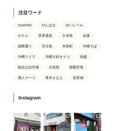
注目ワード
zuenmei
やんばる
ゆいレール
ホテル
世界遺産
久米島
名護
国際通り
宮古島
本部町
沖縄そば
沖縄クイズ
沖縄大好きケコ
泡盛
牧志公設市場
石垣島
那覇空港
酒人マーコ
青木さなえ
首里城
Instagram