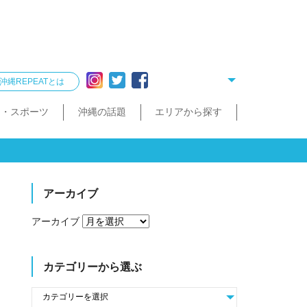
沖縄REPEATとは
ー・スポーツ
沖縄の話題
エリアから探す
リング
雑貨
酒造見学
他飲食店
縄クイズ
久米島・慶良間
民宿・ゲストハウス
タクシー・レンタカー
泡盛が楽しめるお店
散歩（街歩き・トレッキング）
宮古島・伊良部島・下地島
沖縄で会いたい人
ゴルフ
沖縄料理
久米島町
慶良間諸島
トレッキング
那覇まちまーい
おきなわスローツアー
宮古島
伊良部島
下地島
アーカイブ
アーカイブ
カテゴリーから選ぶ