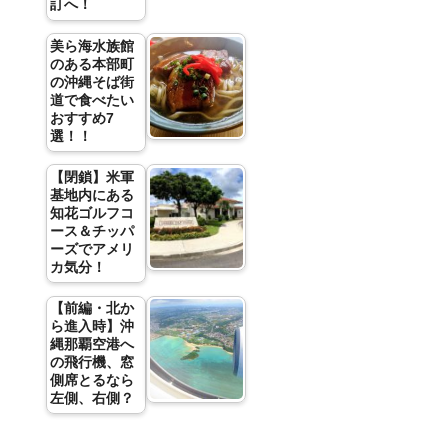
訂へ！
美ら海水族館
のある本部町
の沖縄そば街
道で食べたい
おすすめ7
選！！
【閉鎖】米軍
基地内にある
知花ゴルフコ
ース＆チッパ
ーズでアメリ
カ気分！
【前編・北か
ら進入時】沖
縄那覇空港へ
の飛行機、窓
側席とるなら
左側、右側？