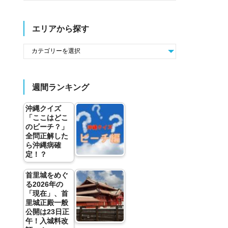
エリアから探す
週間ランキング
沖縄クイズ
「ここはどこ
のビーチ？」
全問正解した
ら沖縄病確
定！？
首里城をめぐ
る2026年の
「現在」、首
里城正殿一般
公開は23日正
午！入城料改