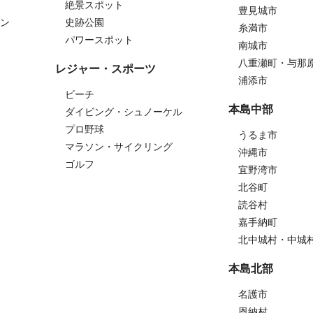
絶景スポット
豊見城市
ン
史跡公園
糸満市
パワースポット
南城市
八重瀬町・与那
レジャー・スポーツ
浦添市
ビーチ
本島中部
ダイビング・シュノーケル
プロ野球
うるま市
マラソン・サイクリング
沖縄市
ゴルフ
宜野湾市
北谷町
読谷村
嘉手納町
北中城村・中城
本島北部
名護市
恩納村