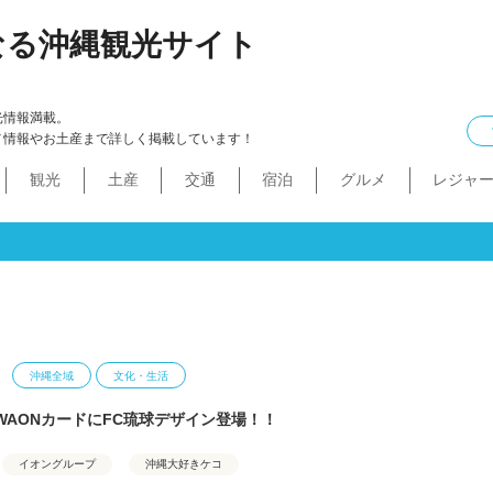
なる沖縄観光サイト
光情報満載。
メ情報やお土産まで詳しく掲載しています！
観光
土産
交通
宿泊
グルメ
レジャ
ケル
イン
ル
化・生活
本島中部
食べ物
ドライブコース
カフェ・スィーツ
沖縄本・書店
船
プロ野球
コンドミニアム
B級グルメ
ショッピングモール
本島北部
沖縄全域
移住
バス
ステーキ
マラソン・サイク
コスメ・
工場・
その
沖
うるま市
沖縄市
宜野湾市
北谷町
読谷村
嘉手納町
北中城村・中城村・西原町
世界遺産
絶景スポット
パワースポット
道の駅・市場
名護市
恩納村
金武町・宜野座村
本部町・伊江島
今帰仁村
やんばる
伊是名島・伊平屋島
沖縄全域
文化・生活
WAONカードにFC琉球デザイン登場！！
イオングループ
沖縄大好きケコ