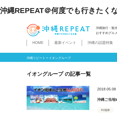
沖縄REPEAT＠何度でも行きたく
沖縄旅行・観
おすすめグル
HOME
最新イベント
沖縄の話題特集
体験
飲み物
空港・飛行機
ホテル
居酒屋・BAR
ビーチ
琉球泡盛
那覇市
石垣島・八重山諸島
祭イベント
本島南部
沖縄そば
沖縄落語
ダイビング・シュノー
史跡公園資料館
食堂・ドライブ
ビジネスホテ
ゆいレール
文
空港
飛行機
LCC
石垣島
八重山諸島
豊見城市
糸満市
南城市
八重瀬町・与那原町・南風原町
浦添市
記念館・資料館
テーマパーク
沖縄リピート
>
イオングループ
イオングループ の記事一覧
2018.05.08
沖縄ご当地
FC琉球