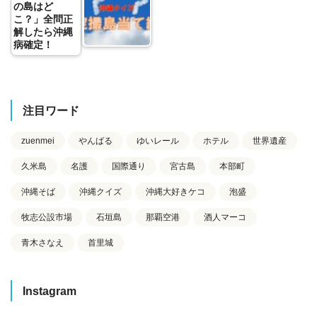
の島はど
こ？」全問正
解したら沖縄
病確定！
注目ワード
zuenmei
やんばる
ゆいレール
ホテル
世界遺産
久米島
名護
国際通り
宮古島
本部町
沖縄そば
沖縄クイズ
沖縄大好きケコ
泡盛
牧志公設市場
石垣島
那覇空港
酒人マーコ
青木さなえ
首里城
Instagram