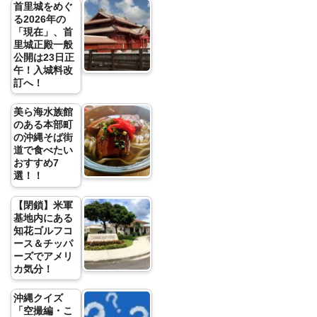
首里城をめぐ
る2026年の
「現在」、首
里城正殿一般
公開は23日正
午！入城料改
訂へ！
美ら海水族館
のある本部町
の沖縄そば街
道で食べたい
おすすめ7
選！！
【閉鎖】米軍
基地内にある
知花ゴルフコ
ース＆チッパ
ーズでアメリ
カ気分！
沖縄クイズ
「空撮編・こ