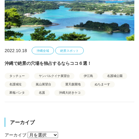
2022.10.18
沖縄全域
絶景スポット
沖縄で絶景の穴場を独占するならココ６選！
タッチュー
ヤンバルクイナ展望台
伊江島
名護城公園
名護城址
嵐山展望台
運天森園地
ぬちまーす
果報バンタ
名護
沖縄大好きケコ
アーカイブ
アーカイブ