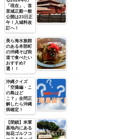
る2026年の
「現在」、首
里城正殿一般
公開は23日正
午！入城料改
訂へ！
美ら海水族館
のある本部町
の沖縄そば街
道で食べたい
おすすめ7
選！！
沖縄クイズ
「空撮編・こ
の島はど
こ？」全問正
解したら沖縄
病確定！
【閉鎖】米軍
基地内にある
知花ゴルフコ
ース＆チッパ