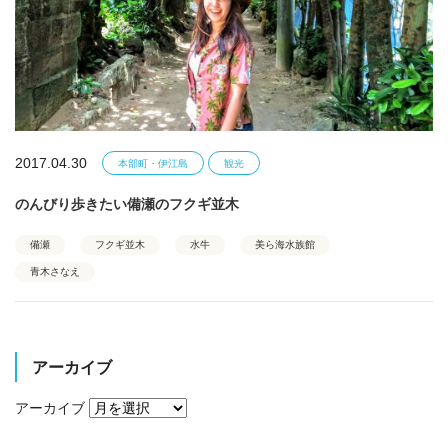
2017.04.30
本部町・伊江島
観光
のんびり歩きたい備瀬のフクギ並木
備瀬
フクギ並木
水牛
美ら海水族館
青木さなえ
アーカイブ
アーカイブ