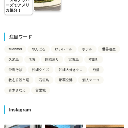
ーズでアメリ
カ気分！
注目ワード
zuenmei
やんばる
ゆいレール
ホテル
世界遺産
久米島
名護
国際通り
宮古島
本部町
沖縄そば
沖縄クイズ
沖縄大好きケコ
泡盛
牧志公設市場
石垣島
那覇空港
酒人マーコ
青木さなえ
首里城
Instagram