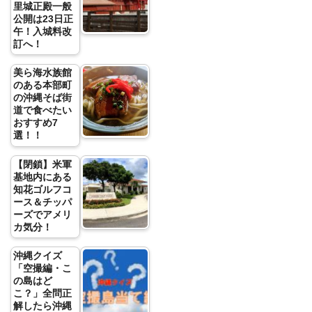
里城正殿一般
公開は23日正
午！入城料改
訂へ！
美ら海水族館
のある本部町
の沖縄そば街
道で食べたい
おすすめ7
選！！
【閉鎖】米軍
基地内にある
知花ゴルフコ
ース＆チッパ
ーズでアメリ
カ気分！
沖縄クイズ
「空撮編・こ
の島はど
こ？」全問正
解したら沖縄