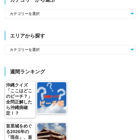
エリアから探す
週間ランキング
沖縄クイズ
「ここはどこ
のビーチ？」
全問正解した
ら沖縄病確
定！？
首里城をめぐ
る2026年の
「現在」、首