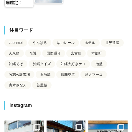
病確定！
注目ワード
zuenmei
やんばる
ゆいレール
ホテル
世界遺産
久米島
名護
国際通り
宮古島
本部町
沖縄そば
沖縄クイズ
沖縄大好きケコ
泡盛
牧志公設市場
石垣島
那覇空港
酒人マーコ
青木さなえ
首里城
Instagram