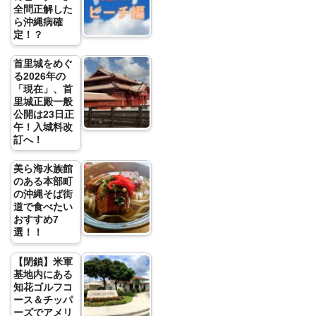
全問正解した
ら沖縄病確
定！？
首里城をめぐ
る2026年の
「現在」、首
里城正殿一般
公開は23日正
午！入城料改
訂へ！
美ら海水族館
のある本部町
の沖縄そば街
道で食べたい
おすすめ7
選！！
【閉鎖】米軍
基地内にある
知花ゴルフコ
ース＆チッパ
ーズでアメリ