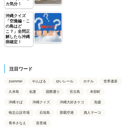
カ気分！
沖縄クイズ
「空撮編・こ
の島はど
こ？」全問正
解したら沖縄
病確定！
注目ワード
zuenmei
やんばる
ゆいレール
ホテル
世界遺産
久米島
名護
国際通り
宮古島
本部町
沖縄そば
沖縄クイズ
沖縄大好きケコ
泡盛
牧志公設市場
石垣島
那覇空港
酒人マーコ
青木さなえ
首里城