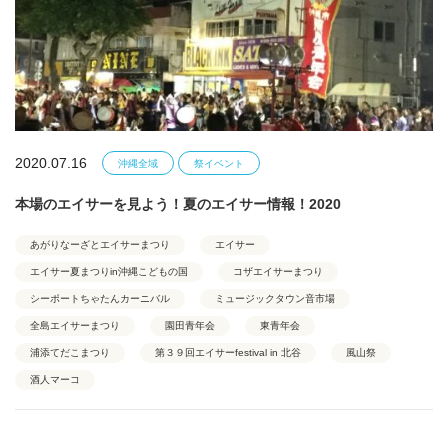
2020.07.16
沖縄全域
祭イベント
本場のエイサーを見よう！夏のエイサー情報！2020
あがりなーざとエイサーまつり
エイサー
エイサー夏まつりin沖縄こどもの国
コザエイサーまつり
シーポートちゃたんカーニバル
ミュージックタウン音市場
全島エイサーまつり
園田青年会
東青年会
浦添てだこまつり
第３９回エイサーfestival in 北谷
風山祭
酒人マーコ