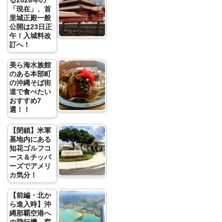
る2026年の
「現在」、首
里城正殿一般
公開は23日正
午！入城料改
訂へ！
美ら海水族館
のある本部町
の沖縄そば街
道で食べたい
おすすめ7
選！！
【閉鎖】米軍
基地内にある
知花ゴルフコ
ース＆チッパ
ーズでアメリ
カ気分！
【前編・北か
ら進入時】沖
縄那覇空港へ
の飛行機、窓