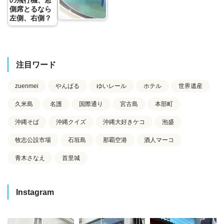
側席とるなら
左側、右側？
注目ワード
zuenmei
やんばる
ゆいレール
ホテル
世界遺産
久米島
名護
国際通り
宮古島
本部町
沖縄そば
沖縄クイズ
沖縄大好きケコ
泡盛
牧志公設市場
石垣島
那覇空港
酒人マーコ
青木さなえ
首里城
Instagram