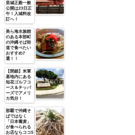
里城正殿一般
公開は23日正
午！入城料改
訂へ！
美ら海水族館
のある本部町
の沖縄そば街
道で食べたい
おすすめ7
選！！
【閉鎖】米軍
基地内にある
知花ゴルフコ
ース＆チッパ
ーズでアメリ
カ気分！
那覇で沖縄そ
ばではなく
「日本蕎麦」
が食べられる
お店ならココ5