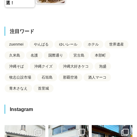
選！
注目ワード
zuenmei
やんばる
ゆいレール
ホテル
世界遺産
久米島
名護
国際通り
宮古島
本部町
沖縄そば
沖縄クイズ
沖縄大好きケコ
泡盛
牧志公設市場
石垣島
那覇空港
酒人マーコ
青木さなえ
首里城
Instagram