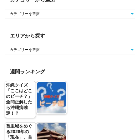
エリアから探す
週間ランキング
沖縄クイズ
「ここはどこ
のビーチ？」
全問正解した
ら沖縄病確
定！？
首里城をめぐ
る2026年の
「現在」、首