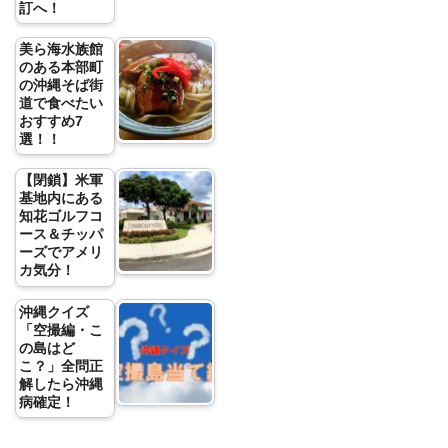
訂へ！
美ら海水族館
のある本部町
の沖縄そば街
道で食べたい
おすすめ7
選！！
【閉鎖】米軍
基地内にある
知花ゴルフコ
ース＆チッパ
ーズでアメリ
カ気分！
沖縄クイズ
「空撮編・こ
の島はど
こ？」全問正
解したら沖縄
病確定！