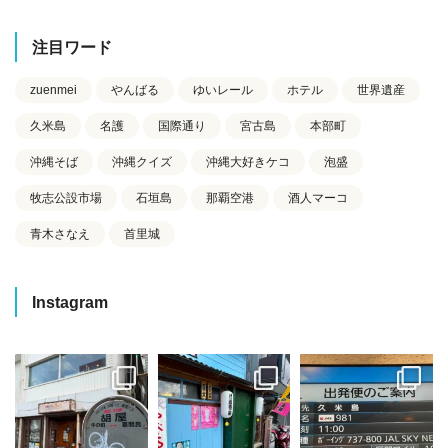
注目ワード
zuenmei
やんばる
ゆいレール
ホテル
世界遺産
久米島
名護
国際通り
宮古島
本部町
沖縄そば
沖縄クイズ
沖縄大好きケコ
泡盛
牧志公設市場
石垣島
那覇空港
酒人マーコ
青木さなえ
首里城
Instagram