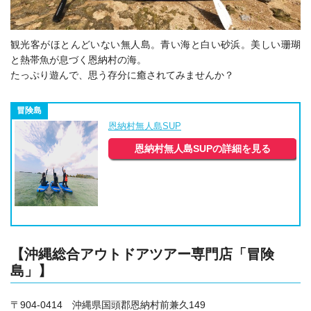
観光客がほとんどいない無人島。青い海と白い砂浜。美しい珊瑚
と熱帯魚が息づく恩納村の海。
たっぷり遊んで、思う存分に癒されてみませんか？
冒険島
恩納村無人島SUP
恩納村無人島SUPの詳細を見る
【沖縄総合アウトドアツアー専門店「冒険
島」】
〒904-0414 沖縄県国頭郡恩納村前兼久149