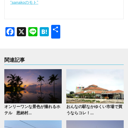
“sanakoのモト”
共
Facebook
X
Line
Hatena
有
関連記事
オンリーワンな景色が撮れるホ
おんなの駅なかゆくい市場で買
テル 恩納村...
うならコレ！...