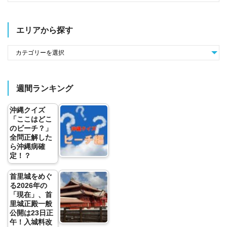
エリアから探す
週間ランキング
沖縄クイズ
「ここはどこ
のビーチ？」
全問正解した
ら沖縄病確
定！？
首里城をめぐ
る2026年の
「現在」、首
里城正殿一般
公開は23日正
午！入城料改