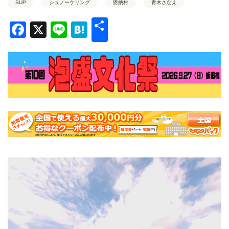
SUP
シュノーケリング
恩納村
青木さなえ
共
Facebook
X
Line
Hatena
有