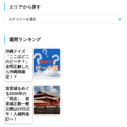
エリアから探す
週間ランキング
沖縄クイズ
「ここはどこ
のビーチ？」
全問正解した
ら沖縄病確
定！？
首里城をめぐ
る2026年の
「現在」、首
里城正殿一般
公開は23日正
午！入城料改
訂へ！