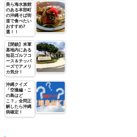
美ら海水族館
のある本部町
の沖縄そば街
道で食べたい
おすすめ7
選！！
【閉鎖】米軍
基地内にある
知花ゴルフコ
ース＆チッパ
ーズでアメリ
カ気分！
沖縄クイズ
「空撮編・こ
の島はど
こ？」全問正
解したら沖縄
病確定！