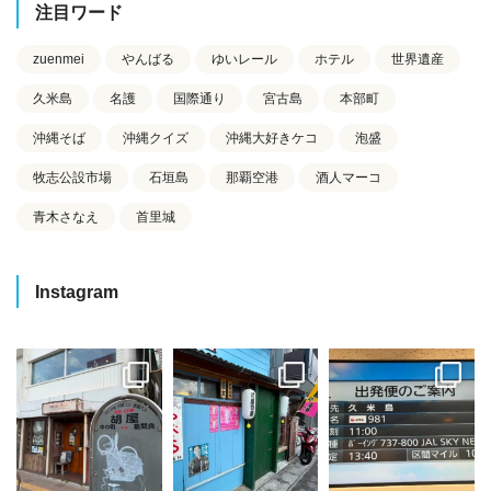
注目ワード
zuenmei
やんばる
ゆいレール
ホテル
世界遺産
久米島
名護
国際通り
宮古島
本部町
沖縄そば
沖縄クイズ
沖縄大好きケコ
泡盛
牧志公設市場
石垣島
那覇空港
酒人マーコ
青木さなえ
首里城
Instagram