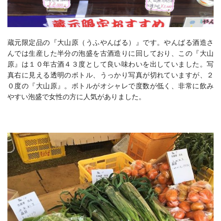
蔵元限定品の『大山原（うふやんばる）』です。やんばる酒造さ
んでは生産した半分の泡盛を古酒造りに回しており、この『大山
原』は１０年古酒４３度として良い味わいを出していました。写
真右に見える透明のボトル、うっかり写真が切れていますが、２
０度の『大山原』。ボトルがオシャレで度数が低く、非常に飲み
やすい泡盛で女性の方に人気がありました。