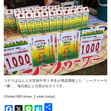
コチラはなんと大宜味中学１年生が商品開発した「シークヮーサ
ー酢」。毎日飲むと元気が出そうです。
(Visited 680 times, 2 visits today)
共
Facebook
X
Line
Hatena