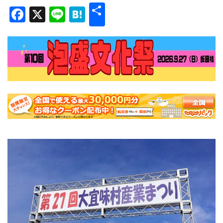
共
Facebook
X
Line
Hatena
有