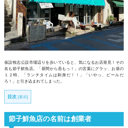
仮設牧志公設市場辺りを歩いていると、気になるお店発見！その
名も節子鮮魚店。
「昼間から呑もっ！」の言葉にグラッ、お昼の
１２時、「ランチタイムは刺身だ！！」「いやっ、ビールだ
ろ！」と引き込まれてしまった。
目次
[
表示
]
節子鮮魚店の名前は創業者