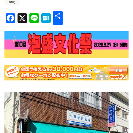
BBQ
共
Facebook
X
Line
Hatena
有