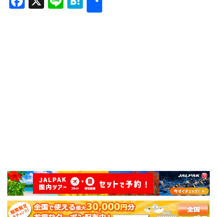
Facebook
X
Line
Hatena
有