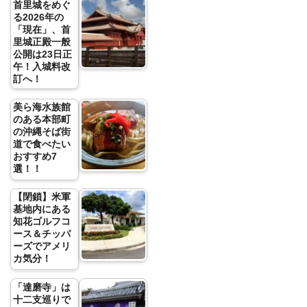
首里城をめぐ
る2026年の
「現在」、首
里城正殿一般
公開は23日正
午！入城料改
訂へ！
美ら海水族館
のある本部町
の沖縄そば街
道で食べたい
おすすめ7
選！！
【閉鎖】米軍
基地内にある
知花ゴルフコ
ース＆チッパ
ーズでアメリ
カ気分！
「達磨寺」は
十二支巡りで