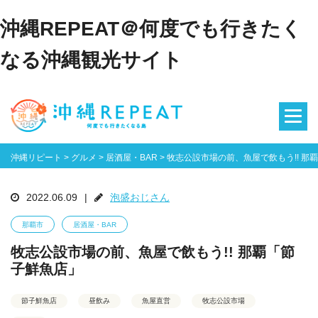
沖縄REPEAT＠何度でも行きたく
なる沖縄観光サイト
沖縄リピート
>
グルメ
>
居酒屋・BAR
>
牧志公設市場の前、魚屋で飲もう!! 那
2022.06.09
|
泡盛おじさん
那覇市
居酒屋・BAR
牧志公設市場の前、魚屋で飲もう!! 那覇「節
子鮮魚店」
節子鮮魚店
昼飲み
魚屋直営
牧志公設市場