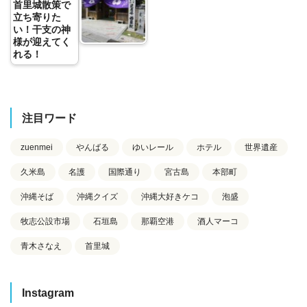
首里城散策で
立ち寄りた
い！干支の神
様が迎えてく
れる！
注目ワード
zuenmei
やんばる
ゆいレール
ホテル
世界遺産
久米島
名護
国際通り
宮古島
本部町
沖縄そば
沖縄クイズ
沖縄大好きケコ
泡盛
牧志公設市場
石垣島
那覇空港
酒人マーコ
青木さなえ
首里城
Instagram