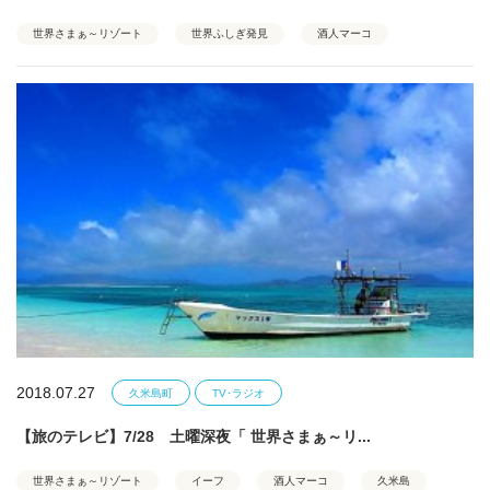
世界さまぁ～リゾート
世界ふしぎ発見
酒人マーコ
2018.07.27
久米島町
TV･ラジオ
【旅のテレビ】7/28 土曜深夜「 世界さまぁ～リ...
世界さまぁ～リゾート
イーフ
酒人マーコ
久米島