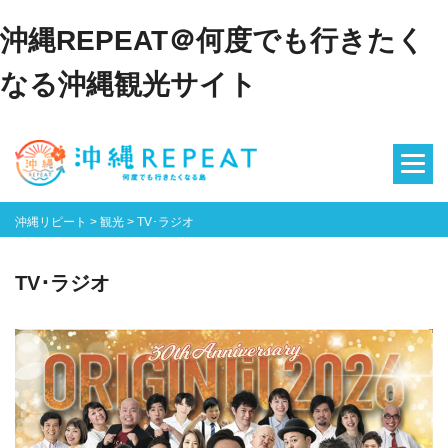
沖縄REPEAT＠何度でも行きたく
なる沖縄観光サイト
沖縄リピート
>
観光
>
TV･ラジオ
TV･ラジオ