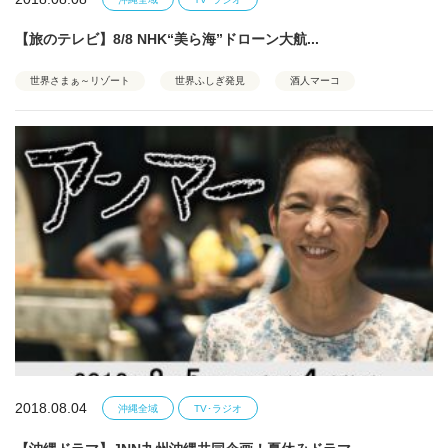
【旅のテレビ】8/8 NHK“美ら海”ドローン大航...
世界さまぁ～リゾート
世界ふしぎ発見
酒人マーコ
2018.08.04
沖縄全域
TV･ラジオ