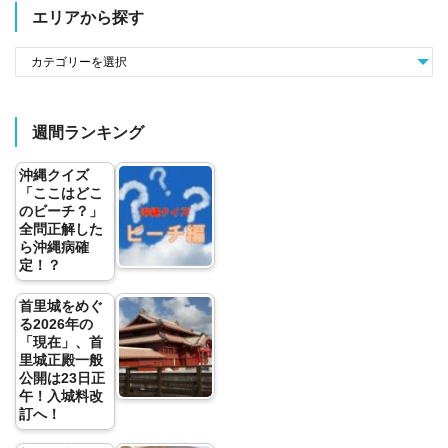
エリアから探す
週間ランキング
沖縄クイズ
「ここはどこ
のビーチ？」
全問正解した
ら沖縄病確
定！？
首里城をめぐ
る2026年の
「現在」、首
里城正殿一般
公開は23日正
午！入城料改
訂へ！