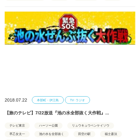
2018.07.22
本部町・伊江島
TV･ラジオ
【旅のテレビ】7/22放送『池の水全部抜く大作戦』...
テレビ東京
ハーソー公園
リュウキュウベンケイソウ
早乙女太一
池の水を全部抜く
田空の駅
福士蒼汰