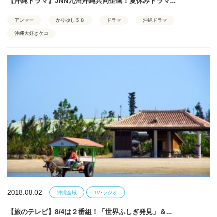
【沖縄ドラマ】JNN九州沖縄共同企画！夏休みドラマ...
アンマー
かりゆし５８
ドラマ
沖縄ドラマ
沖縄大好きケコ
2018.08.02
沖縄全域
TV･ラジオ
【旅のテレビ】8/4は２番組！「世界ふしぎ発見」＆...