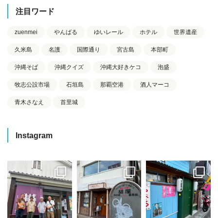
注目ワード
zuenmei
やんばる
ゆいレール
ホテル
世界遺産
久米島
名護
国際通り
宮古島
本部町
沖縄そば
沖縄クイズ
沖縄大好きケコ
泡盛
牧志公設市場
石垣島
那覇空港
酒人マーコ
青木さなえ
首里城
Instagram