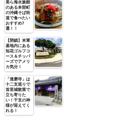
美ら海水族館
のある本部町
の沖縄そば街
道で食べたい
おすすめ7
選！！
【閉鎖】米軍
基地内にある
知花ゴルフコ
ース＆チッパ
ーズでアメリ
カ気分！
「達磨寺」は
十二支巡りで
首里城散策で
立ち寄りた
い！干支の神
様が迎えてく
れる！