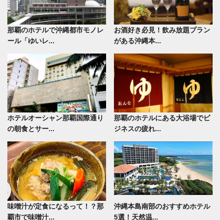
那覇のホテルで沖縄都市モノレ
お酒好き必見！飲み放題プラン
ール「ゆいレ...
がある沖縄本...
ホテルオーシャン那覇国際通り
那覇のホテルにある大浴場でビ
の朝食とサー...
ジネスの疲れ...
味噌汁が定食になるって！？那
沖縄本島南部のおすすめホテル
覇市で味噌汁...
5選！天然温...