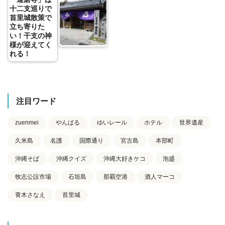
十二支巡りで
首里城散策で
立ち寄りた
い！干支の神
様が迎えてく
れる！
注目ワード
zuenmei
やんばる
ゆいレール
ホテル
世界遺産
久米島
名護
国際通り
宮古島
本部町
沖縄そば
沖縄クイズ
沖縄大好きケコ
泡盛
牧志公設市場
石垣島
那覇空港
酒人マーコ
青木さなえ
首里城