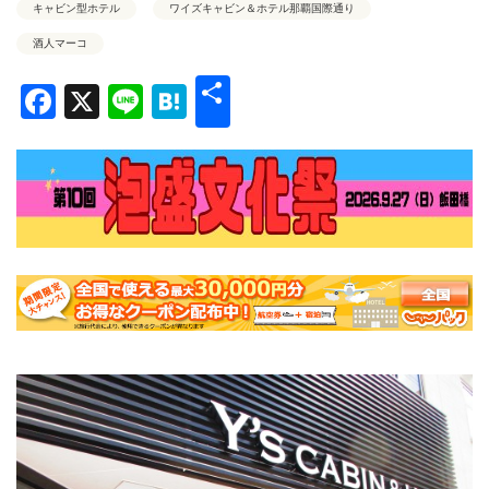
キャビン型ホテル
ワイズキャビン＆ホテル那覇国際通り
酒人マーコ
共
Facebook
X
Line
Hatena
有