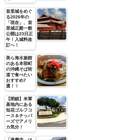
首里城をめぐ
る2026年の
「現在」、首
里城正殿一般
公開は23日正
午！入城料改
訂へ！
美ら海水族館
のある本部町
の沖縄そば街
道で食べたい
おすすめ7
選！！
【閉鎖】米軍
基地内にある
知花ゴルフコ
ース＆チッパ
ーズでアメリ
カ気分！
「達磨寺」は