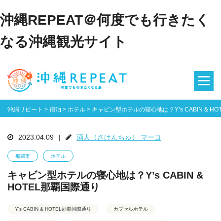
沖縄REPEAT＠何度でも行きたく
なる沖縄観光サイト
沖縄リピート
>
宿泊
>
ホテル
>
キャビン型ホテルの寝心地は？Y’s CABIN & H
2023.04.09
|
酒人（さけんちゅ） マーコ
那覇市
ホテル
キャビン型ホテルの寝心地は？Y’s CABIN &
HOTEL那覇国際通り
Y's CABIN & HOTEL那覇国際通り
カプセルホテル