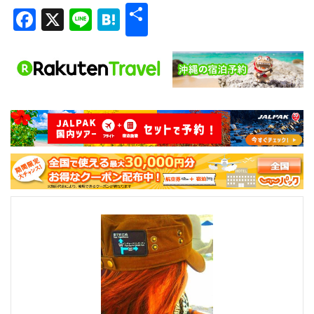
共
Facebook
X
Line
Hatena
有