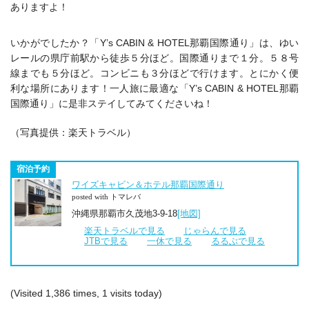
ありますよ！
いかがでしたか？「Y’s CABIN & HOTEL那覇国際通り」は、ゆい
レールの県庁前駅から徒歩５分ほど。国際通りまで１分。５８号
線までも５分ほど。コンビニも３分ほどで行けます。とにかく便
利な場所にあります！一人旅に最適な「Y’s CABIN & HOTEL那覇
国際通り」に是非ステイしてみてくださいね！
（写真提供：楽天トラベル）
宿泊予約
ワイズキャビン＆ホテル那覇国際通り
posted with トマレバ
沖縄県那覇市久茂地3-9-18
[地図]
楽天トラベルで見る
じゃらんで見る
JTBで見る
一休で見る
るるぶで見る
(Visited 1,386 times, 1 visits today)