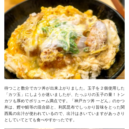
待つこと数分でカツ丼が出来上がりました。玉子を２個使用した
「カツ玉」にしようか迷いましたが、たっぷりの玉子の量！トン
カツも厚めでボリューム満点です。「神戸カツ丼 一どん」のかつ
丼は、鰹や鯖等の混合節と、利尻昆布でしっかり旨味をとった関
西風の出汁が使われているので、出汁はきいていますがあっさり
としていてとても食べやすかったです。