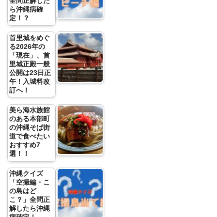
全問正解した
ら沖縄病確
定！？
首里城をめぐ
る2026年の
「現在」、首
里城正殿一般
公開は23日正
午！入城料改
訂へ！
美ら海水族館
のある本部町
の沖縄そば街
道で食べたい
おすすめ7
選！！
沖縄クイズ
「空撮編・こ
の島はど
こ？」全問正
解したら沖縄