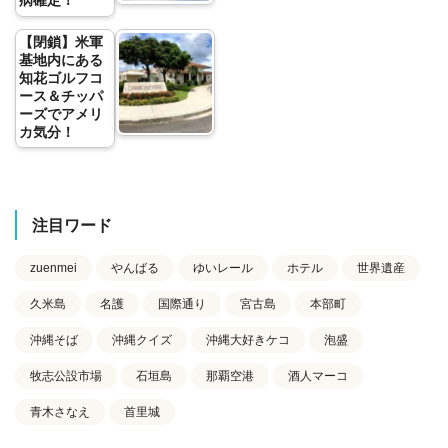
病確定！
【閉鎖】米軍
基地内にある
知花ゴルフコ
ース＆チッパ
ーズでアメリ
カ気分！
注目ワード
zuenmei
やんばる
ゆいレール
ホテル
世界遺産
久米島
名護
国際通り
宮古島
本部町
沖縄そば
沖縄クイズ
沖縄大好きケコ
泡盛
牧志公設市場
石垣島
那覇空港
酒人マーコ
青木さなえ
首里城