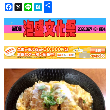
共
Facebook
X
Line
Hatena
有