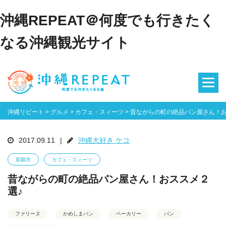
沖縄REPEAT＠何度でも行きたく
なる沖縄観光サイト
沖縄リピート
>
グルメ
>
カフェ・スィーツ
>
昔ながらの町の絶品パン屋さん！お
2017.09.11
|
沖縄大好き ケコ
那覇市
カフェ・スィーツ
昔ながらの町の絶品パン屋さん！おススメ２
選♪
ファリーヌ
かめしまパン
ベーカリー
パン