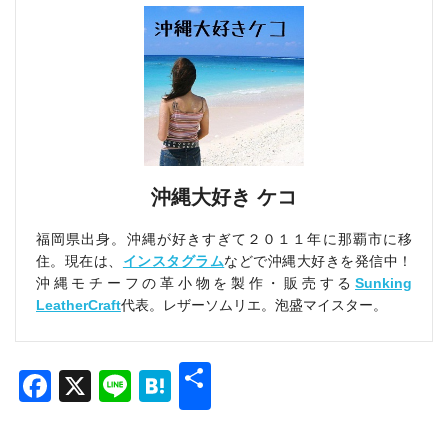
沖縄大好き ケコ
福岡県出身。沖縄が好きすぎて２０１１年に那覇市に移
住。現在は、
インスタグラム
などで沖縄大好きを発信中！
沖縄モチーフの革小物を製作・販売する
Sunking
LeatherCraft
代表。レザーソムリエ。泡盛マイスター。
共
Facebook
X
Line
Hatena
有