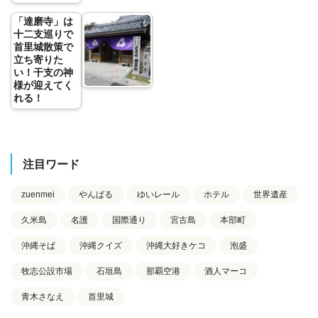
「達磨寺」は
十二支巡りで
首里城散策で
立ち寄りた
い！干支の神
様が迎えてく
れる！
注目ワード
zuenmei
やんばる
ゆいレール
ホテル
世界遺産
久米島
名護
国際通り
宮古島
本部町
沖縄そば
沖縄クイズ
沖縄大好きケコ
泡盛
牧志公設市場
石垣島
那覇空港
酒人マーコ
青木さなえ
首里城