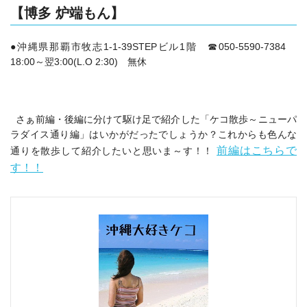
【博多 炉端もん】
●沖縄県那覇市牧志1‐1‐39STEPビル1階 ☎050-5590-7384
18:00～翌3:00(L.O 2:30) 無休
さぁ前編・後編に分けて駆け足で紹介した「ケコ散歩～ニューパ
ラダイス通り編」はいかがだったでしょうか？これからも色んな
前編はこちらで
通りを散歩して紹介したいと思いま～す！！
す！！