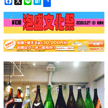
Facebook
X
Line
Hatena
有