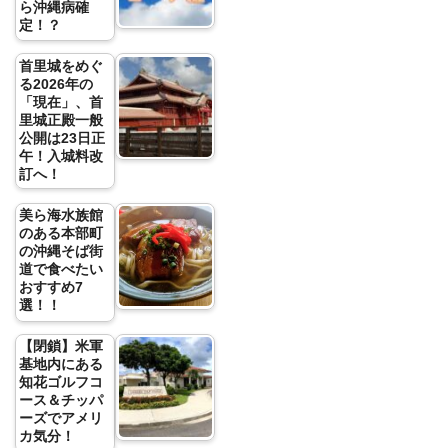
ら沖縄病確
定！？
首里城をめぐ
る2026年の
「現在」、首
里城正殿一般
公開は23日正
午！入城料改
訂へ！
美ら海水族館
のある本部町
の沖縄そば街
道で食べたい
おすすめ7
選！！
【閉鎖】米軍
基地内にある
知花ゴルフコ
ース＆チッパ
ーズでアメリ
カ気分！