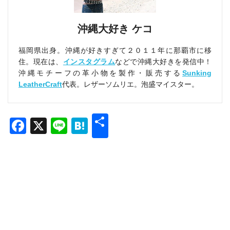
沖縄大好き ケコ
福岡県出身。沖縄が好きすぎて２０１１年に那覇市に移
住。現在は、
インスタグラム
などで沖縄大好きを発信中！
沖縄モチーフの革小物を製作・販売する
Sunking
LeatherCraft
代表。レザーソムリエ。泡盛マイスター。
共
Facebook
X
Line
Hatena
有