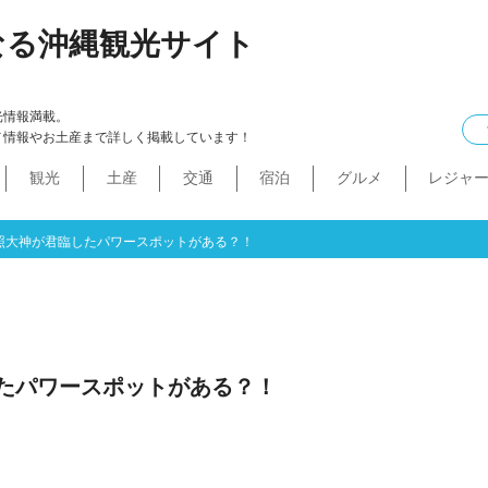
なる沖縄観光サイト
光情報満載。
メ情報やお土産まで詳しく掲載しています！
観光
土産
交通
宿泊
グルメ
レジャ
ケル
イン
ル
化・生活
本島中部
食べ物
ドライブコース
カフェ・スィーツ
沖縄本・書店
船
プロ野球
コンドミニアム
B級グルメ
ショッピングモール
本島北部
沖縄全域
移住
バス
ステーキ
マラソン・サイク
コスメ・
工場・
その
沖
うるま市
沖縄市
宜野湾市
北谷町
読谷村
嘉手納町
北中城村・中城村・西原町
世界遺産
絶景スポット
パワースポット
道の駅・市場
名護市
恩納村
金武町・宜野座村
本部町・伊江島
今帰仁村
やんばる
伊是名島・伊平屋島
照大神が君臨したパワースポットがある？！
たパワースポットがある？！