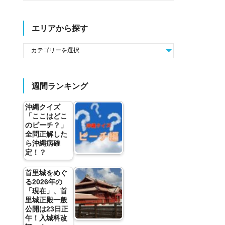
エリアから探す
週間ランキング
沖縄クイズ
「ここはどこ
のビーチ？」
全問正解した
ら沖縄病確
定！？
首里城をめぐ
る2026年の
「現在」、首
里城正殿一般
公開は23日正
午！入城料改