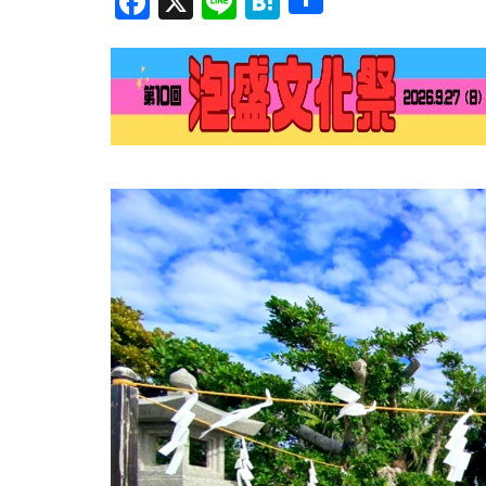
Facebook
X
Line
Hatena
有