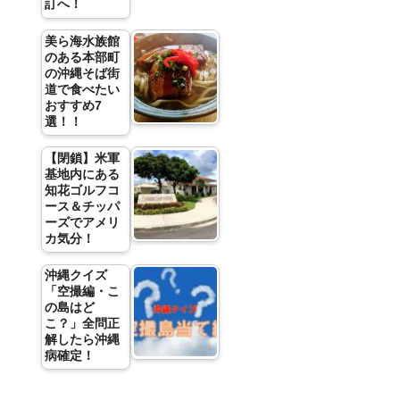
訂へ！
美ら海水族館
のある本部町
の沖縄そば街
道で食べたい
おすすめ7
選！！
【閉鎖】米軍
基地内にある
知花ゴルフコ
ース＆チッパ
ーズでアメリ
カ気分！
沖縄クイズ
「空撮編・こ
の島はど
こ？」全問正
解したら沖縄
病確定！