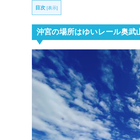
目次
[
表示
]
沖宮の場所はゆいレール奥武