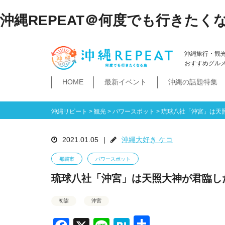
沖縄REPEAT＠何度でも行きたく
沖縄旅行・観
おすすめグル
HOME
最新イベント
沖縄の話題特集
体験
飲み物
空港・飛行機
ホテル
居酒屋・BAR
ビーチ
琉球泡盛
那覇市
石垣島・八重山諸島
祭イベント
本島南部
沖縄そば
沖縄落語
ダイビング・シュノー
史跡公園資料館
食堂・ドライブ
ビジネスホテ
ゆいレール
文
空港
飛行機
LCC
石垣島
八重山諸島
豊見城市
糸満市
南城市
八重瀬町・与那原町・南風原町
浦添市
記念館・資料館
テーマパーク
沖縄リピート
>
観光
>
パワースポット
>
琉球八社「沖宮」は天
2021.01.05
|
沖縄大好き ケコ
那覇市
パワースポット
琉球八社「沖宮」は天照大神が君臨し
初詣
沖宮
共