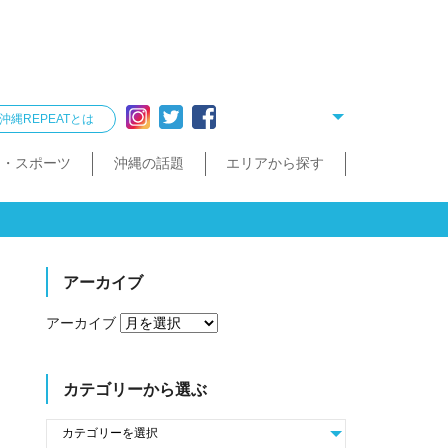
沖縄REPEATとは
ー・スポーツ
沖縄の話題
エリアから探す
リング
雑貨
酒造見学
他飲食店
縄クイズ
久米島・慶良間
民宿・ゲストハウス
タクシー・レンタカー
泡盛が楽しめるお店
散歩（街歩き・トレッキング）
宮古島・伊良部島・下地島
沖縄で会いたい人
ゴルフ
沖縄料理
久米島町
慶良間諸島
トレッキング
那覇まちまーい
おきなわスローツアー
宮古島
伊良部島
下地島
アーカイブ
アーカイブ
カテゴリーから選ぶ