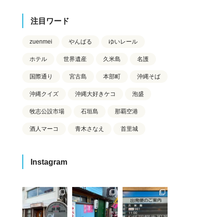
注目ワード
zuenmei
やんばる
ゆいレール
ホテル
世界遺産
久米島
名護
国際通り
宮古島
本部町
沖縄そば
沖縄クイズ
沖縄大好きケコ
泡盛
牧志公設市場
石垣島
那覇空港
酒人マーコ
青木さなえ
首里城
Instagram