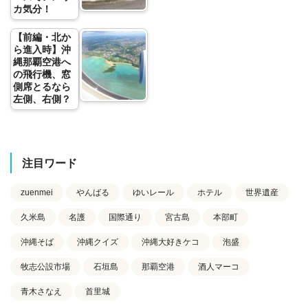
カ気分！
【前編・北か
ら進入時】沖
縄那覇空港へ
の飛行機、窓
側席とるなら
左側、右側？
注目ワード
zuenmei
やんばる
ゆいレール
ホテル
世界遺産
久米島
名護
国際通り
宮古島
本部町
沖縄そば
沖縄クイズ
沖縄大好きケコ
泡盛
牧志公設市場
石垣島
那覇空港
酒人マーコ
青木さなえ
首里城