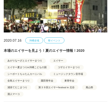
2020.07.16
沖縄全域
祭イベント
本場のエイサーを見よう！夏のエイサー情報！2020
あがりなーざとエイサーまつり
エイサー
エイサー夏まつりin沖縄こどもの国
コザエイサーまつり
シーポートちゃたんカーニバル
ミュージックタウン音市場
全島エイサーまつり
園田青年会
東青年会
浦添てだこまつり
第３９回エイサーfestival in 北谷
風山祭
酒人マーコ