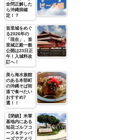
全問正解した
ら沖縄病確
定！？
首里城をめぐ
る2026年の
「現在」、首
里城正殿一般
公開は23日正
午！入城料改
訂へ！
美ら海水族館
のある本部町
の沖縄そば街
道で食べたい
おすすめ7
選！！
【閉鎖】米軍
基地内にある
知花ゴルフコ
ース＆チッパ
ーズでアメリ