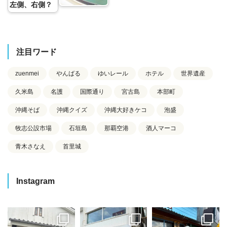
左側、右側？
注目ワード
zuenmei
やんばる
ゆいレール
ホテル
世界遺産
久米島
名護
国際通り
宮古島
本部町
沖縄そば
沖縄クイズ
沖縄大好きケコ
泡盛
牧志公設市場
石垣島
那覇空港
酒人マーコ
青木さなえ
首里城
Instagram