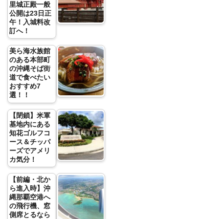
里城正殿一般
公開は23日正
午！入城料改
訂へ！
美ら海水族館
のある本部町
の沖縄そば街
道で食べたい
おすすめ7
選！！
【閉鎖】米軍
基地内にある
知花ゴルフコ
ース＆チッパ
ーズでアメリ
カ気分！
【前編・北か
ら進入時】沖
縄那覇空港へ
の飛行機、窓
側席とるなら