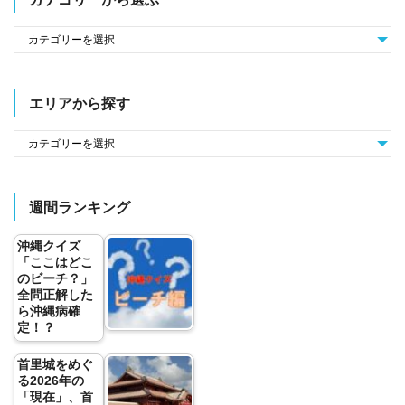
エリアから探す
週間ランキング
沖縄クイズ
「ここはどこ
のビーチ？」
全問正解した
ら沖縄病確
定！？
首里城をめぐ
る2026年の
「現在」、首