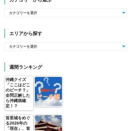
エリアから探す
週間ランキング
沖縄クイズ
「ここはどこ
のビーチ？」
全問正解した
ら沖縄病確
定！？
首里城をめぐ
る2026年の
「現在」、首