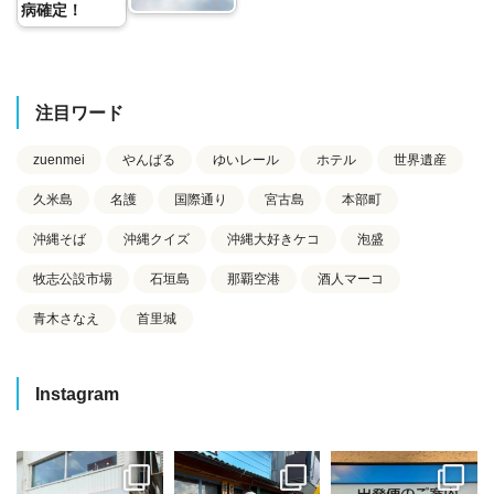
病確定！
注目ワード
zuenmei
やんばる
ゆいレール
ホテル
世界遺産
久米島
名護
国際通り
宮古島
本部町
沖縄そば
沖縄クイズ
沖縄大好きケコ
泡盛
牧志公設市場
石垣島
那覇空港
酒人マーコ
青木さなえ
首里城
Instagram