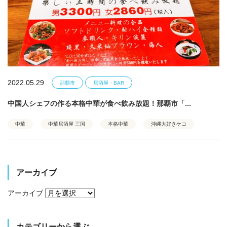
2022.05.29
那覇市
居酒屋・BAR
中国人シェフの作る本格中華が食べ飲み放題！那覇市「...
中華
中華居酒屋 三国
本格中華
沖縄大好きケコ
アーカイブ
アーカイブ
カテゴリーから選ぶ