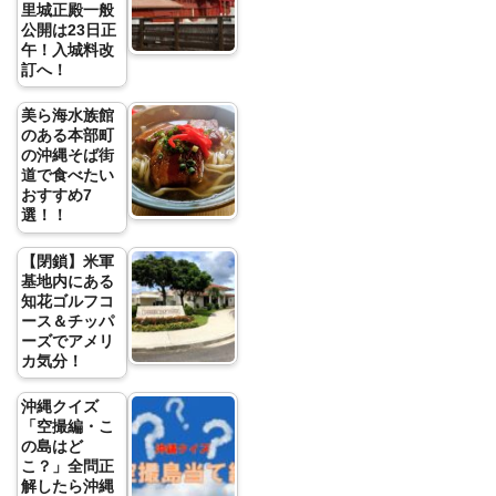
里城正殿一般
公開は23日正
午！入城料改
訂へ！
美ら海水族館
のある本部町
の沖縄そば街
道で食べたい
おすすめ7
選！！
【閉鎖】米軍
基地内にある
知花ゴルフコ
ース＆チッパ
ーズでアメリ
カ気分！
沖縄クイズ
「空撮編・こ
の島はど
こ？」全問正
解したら沖縄