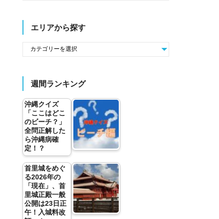
エリアから探す
週間ランキング
沖縄クイズ
「ここはどこ
のビーチ？」
全問正解した
ら沖縄病確
定！？
首里城をめぐ
る2026年の
「現在」、首
里城正殿一般
公開は23日正
午！入城料改