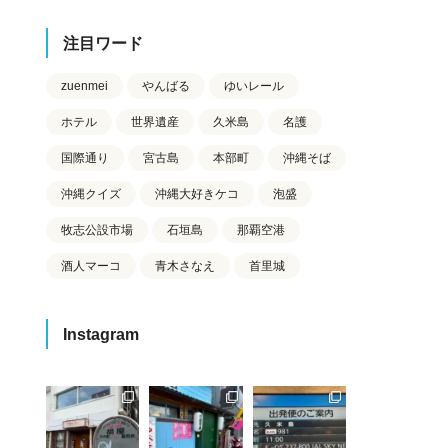
注目ワード
zuenmei
やんばる
ゆいレール
ホテル
世界遺産
久米島
名護
国際通り
宮古島
本部町
沖縄そば
沖縄クイズ
沖縄大好きケコ
泡盛
牧志公設市場
石垣島
那覇空港
酒人マーコ
青木さなえ
首里城
Instagram