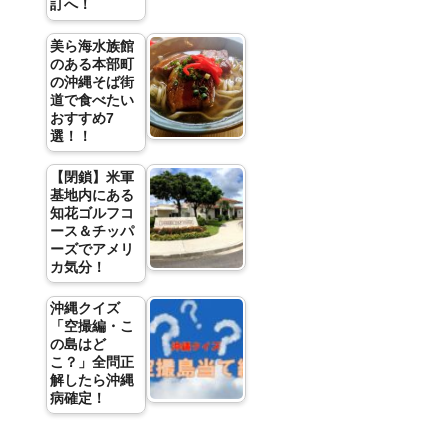
訂へ！
美ら海水族館
のある本部町
の沖縄そば街
道で食べたい
おすすめ7
選！！
【閉鎖】米軍
基地内にある
知花ゴルフコ
ース＆チッパ
ーズでアメリ
カ気分！
沖縄クイズ
「空撮編・こ
の島はど
こ？」全問正
解したら沖縄
病確定！