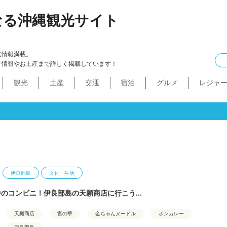
なる沖縄観光サイト
光情報満載。
メ情報やお土産まで詳しく掲載しています！
観光
土産
交通
宿泊
グルメ
レジャ
ケル
イン
ル
化・生活
本島中部
食べ物
ドライブコース
カフェ・スィーツ
沖縄本・書店
船
プロ野球
コンドミニアム
B級グルメ
ショッピングモール
本島北部
沖縄全域
移住
バス
ステーキ
マラソン・サイク
コスメ・
工場・
その
沖
うるま市
沖縄市
宜野湾市
北谷町
読谷村
嘉手納町
北中城村・中城村・西原町
世界遺産
絶景スポット
パワースポット
道の駅・市場
名護市
恩納村
金武町・宜野座村
本部町・伊江島
今帰仁村
やんばる
伊是名島・伊平屋島
伊良部島
文化・生活
のコンビニ！伊良部島の天願商店に行こう...
天願商店
宮の華
金ちゃんヌードル
ボンカレー