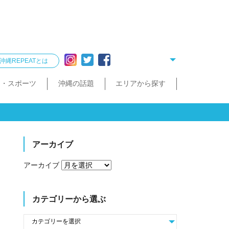
沖縄REPEATとは
ー・スポーツ
沖縄の話題
エリアから探す
リング
雑貨
酒造見学
他飲食店
縄クイズ
久米島・慶良間
民宿・ゲストハウス
タクシー・レンタカー
泡盛が楽しめるお店
散歩（街歩き・トレッキング）
宮古島・伊良部島・下地島
沖縄で会いたい人
ゴルフ
沖縄料理
久米島町
慶良間諸島
トレッキング
那覇まちまーい
おきなわスローツアー
宮古島
伊良部島
下地島
アーカイブ
アーカイブ
カテゴリーから選ぶ