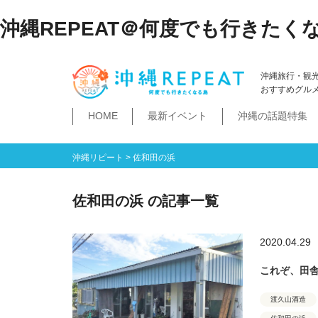
沖縄REPEAT＠何度でも行きたく
沖縄旅行・観
おすすめグル
HOME
最新イベント
沖縄の話題特集
体験
飲み物
空港・飛行機
ホテル
居酒屋・BAR
ビーチ
琉球泡盛
那覇市
石垣島・八重山諸島
祭イベント
本島南部
沖縄そば
沖縄落語
ダイビング・シュノー
史跡公園資料館
食堂・ドライブ
ビジネスホテ
ゆいレール
文
空港
飛行機
LCC
石垣島
八重山諸島
豊見城市
糸満市
南城市
八重瀬町・与那原町・南風原町
浦添市
記念館・資料館
テーマパーク
沖縄リピート
>
佐和田の浜
佐和田の浜 の記事一覧
2020.04.29
これぞ、田舎
渡久山酒造