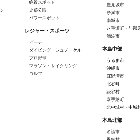
絶景スポット
豊見城市
ン
史跡公園
糸満市
パワースポット
南城市
八重瀬町・与那
レジャー・スポーツ
浦添市
ビーチ
本島中部
ダイビング・シュノーケル
プロ野球
うるま市
マラソン・サイクリング
沖縄市
ゴルフ
宜野湾市
北谷町
読谷村
嘉手納町
北中城村・中城
本島北部
名護市
恩納村