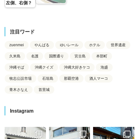
左側、右側？
注目ワード
zuenmei
やんばる
ゆいレール
ホテル
世界遺産
久米島
名護
国際通り
宮古島
本部町
沖縄そば
沖縄クイズ
沖縄大好きケコ
泡盛
牧志公設市場
石垣島
那覇空港
酒人マーコ
青木さなえ
首里城
Instagram