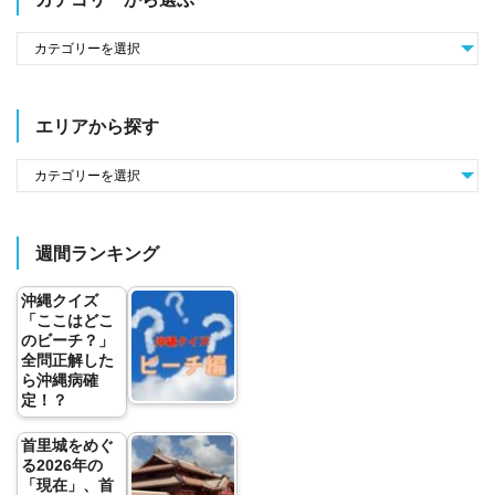
エリアから探す
週間ランキング
沖縄クイズ
「ここはどこ
のビーチ？」
全問正解した
ら沖縄病確
定！？
首里城をめぐ
る2026年の
「現在」、首