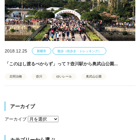
2018.12.25
那覇市
散歩（街歩き・トレッキング）
「このはし渡るべからず」って？壺川駅から奥武山公園...
北明治橋
壺川
ゆいレール
奥武山公園
アーカイブ
アーカイブ
カテゴリーから選ぶ