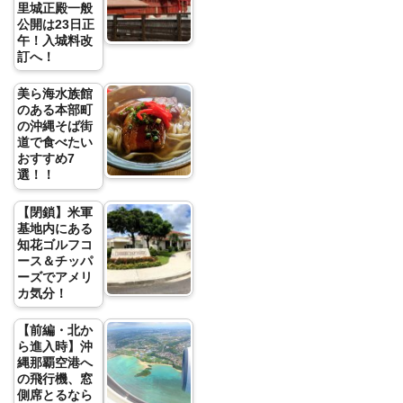
里城正殿一般
公開は23日正
午！入城料改
訂へ！
美ら海水族館
のある本部町
の沖縄そば街
道で食べたい
おすすめ7
選！！
【閉鎖】米軍
基地内にある
知花ゴルフコ
ース＆チッパ
ーズでアメリ
カ気分！
【前編・北か
ら進入時】沖
縄那覇空港へ
の飛行機、窓
側席とるなら