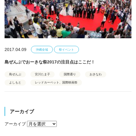
2017.04.09
沖縄全域
祭イベント
島ぜんぶでおーきな祭2017の注目点はここだ！
島ぜんぶ
宮川たま子
国際通り
おきなわ
よしもと
レッドカーペット、国際映画祭
アーカイブ
アーカイブ