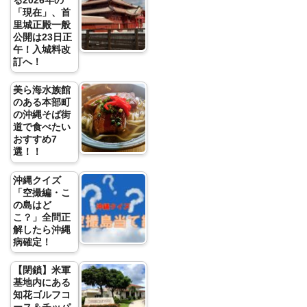
る2026年の
「現在」、首
里城正殿一般
公開は23日正
午！入城料改
訂へ！
美ら海水族館
のある本部町
の沖縄そば街
道で食べたい
おすすめ7
選！！
沖縄クイズ
「空撮編・こ
の島はど
こ？」全問正
解したら沖縄
病確定！
【閉鎖】米軍
基地内にある
知花ゴルフコ
ース＆チッパ