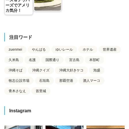
ーズでアメリ
カ気分！
注目ワード
zuenmei
やんばる
ゆいレール
ホテル
世界遺産
久米島
名護
国際通り
宮古島
本部町
沖縄そば
沖縄クイズ
沖縄大好きケコ
泡盛
牧志公設市場
石垣島
那覇空港
酒人マーコ
青木さなえ
首里城
Instagram