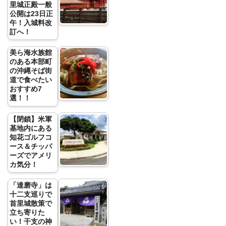
里城正殿一般
公開は23日正
午！入城料改
訂へ！
美ら海水族館
のある本部町
の沖縄そば街
道で食べたい
おすすめ7
選！！
【閉鎖】米軍
基地内にある
知花ゴルフコ
ース＆チッパ
ーズでアメリ
カ気分！
「達磨寺」は
十二支巡りで
首里城散策で
立ち寄りた
い！干支の神