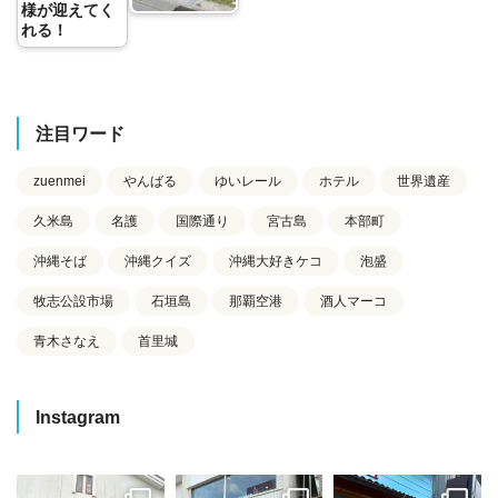
様が迎えてく
れる！
注目ワード
zuenmei
やんばる
ゆいレール
ホテル
世界遺産
久米島
名護
国際通り
宮古島
本部町
沖縄そば
沖縄クイズ
沖縄大好きケコ
泡盛
牧志公設市場
石垣島
那覇空港
酒人マーコ
青木さなえ
首里城
Instagram