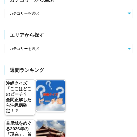
エリアから探す
週間ランキング
沖縄クイズ
「ここはどこ
のビーチ？」
全問正解した
ら沖縄病確
定！？
首里城をめぐ
る2026年の
「現在」、首