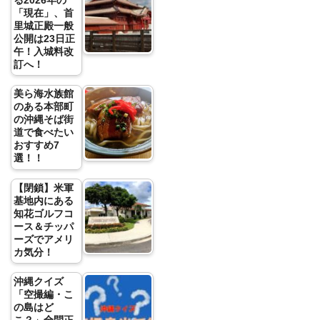
る2026年の
「現在」、首
里城正殿一般
公開は23日正
午！入城料改
訂へ！
美ら海水族館
のある本部町
の沖縄そば街
道で食べたい
おすすめ7
選！！
【閉鎖】米軍
基地内にある
知花ゴルフコ
ース＆チッパ
ーズでアメリ
カ気分！
沖縄クイズ
「空撮編・こ
の島はど
こ？」全問正