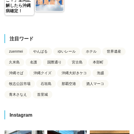
解したら沖縄
病確定！
注目ワード
zuenmei
やんばる
ゆいレール
ホテル
世界遺産
久米島
名護
国際通り
宮古島
本部町
沖縄そば
沖縄クイズ
沖縄大好きケコ
泡盛
牧志公設市場
石垣島
那覇空港
酒人マーコ
青木さなえ
首里城
Instagram