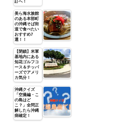
訂へ！
美ら海水族館
のある本部町
の沖縄そば街
道で食べたい
おすすめ7
選！！
【閉鎖】米軍
基地内にある
知花ゴルフコ
ース＆チッパ
ーズでアメリ
カ気分！
沖縄クイズ
「空撮編・こ
の島はど
こ？」全問正
解したら沖縄
病確定！