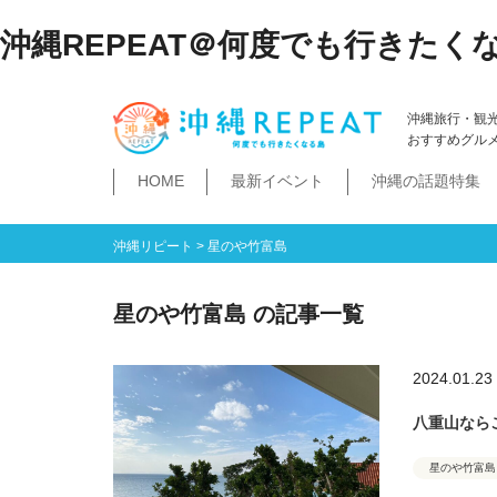
沖縄REPEAT＠何度でも行きたく
沖縄旅行・観
おすすめグル
HOME
最新イベント
沖縄の話題特集
体験
飲み物
空港・飛行機
ホテル
居酒屋・BAR
ビーチ
琉球泡盛
那覇市
石垣島・八重山諸島
祭イベント
本島南部
沖縄そば
沖縄落語
ダイビング・シュノー
史跡公園資料館
食堂・ドライブ
ビジネスホテ
ゆいレール
文
空港
飛行機
LCC
石垣島
八重山諸島
豊見城市
糸満市
南城市
八重瀬町・与那原町・南風原町
浦添市
記念館・資料館
テーマパーク
沖縄リピート
>
星のや竹富島
星のや竹富島 の記事一覧
2024.01.23
八重山ならこ
星のや竹富島