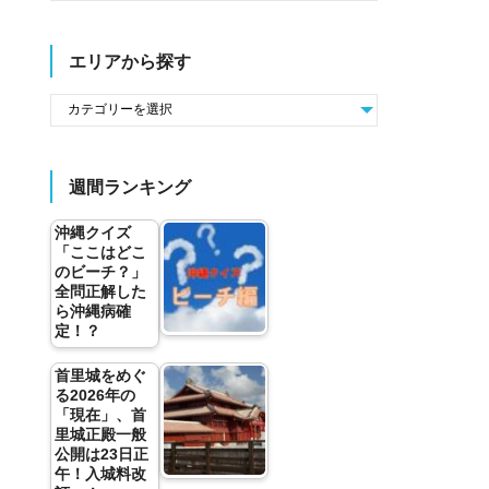
エリアから探す
週間ランキング
沖縄クイズ
「ここはどこ
のビーチ？」
全問正解した
ら沖縄病確
定！？
首里城をめぐ
る2026年の
「現在」、首
里城正殿一般
公開は23日正
午！入城料改