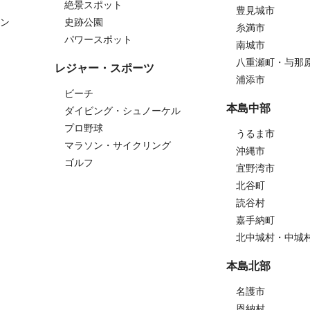
絶景スポット
豊見城市
ン
史跡公園
糸満市
パワースポット
南城市
八重瀬町・与那
レジャー・スポーツ
浦添市
ビーチ
本島中部
ダイビング・シュノーケル
プロ野球
うるま市
マラソン・サイクリング
沖縄市
ゴルフ
宜野湾市
北谷町
読谷村
嘉手納町
北中城村・中城
本島北部
名護市
恩納村