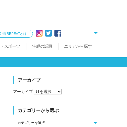
沖縄REPEATとは
ー・スポーツ
沖縄の話題
エリアから探す
リング
雑貨
酒造見学
他飲食店
縄クイズ
久米島・慶良間
民宿・ゲストハウス
タクシー・レンタカー
泡盛が楽しめるお店
散歩（街歩き・トレッキング）
宮古島・伊良部島・下地島
沖縄で会いたい人
ゴルフ
沖縄料理
久米島町
慶良間諸島
トレッキング
那覇まちまーい
おきなわスローツアー
宮古島
伊良部島
下地島
アーカイブ
アーカイブ
カテゴリーから選ぶ