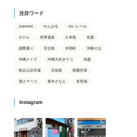
注目ワード
zuenmei
やんばる
ゆいレール
ホテル
世界遺産
久米島
名護
国際通り
宮古島
本部町
沖縄そば
沖縄クイズ
沖縄大好きケコ
泡盛
牧志公設市場
石垣島
那覇空港
酒人マーコ
青木さなえ
首里城
Instagram