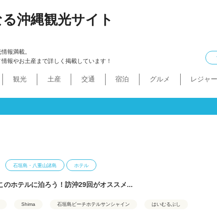
なる沖縄観光サイト
光情報満載。
メ情報やお土産まで詳しく掲載しています！
観光
土産
交通
宿泊
グルメ
レジャ
ケル
イン
ル
化・生活
本島中部
食べ物
ドライブコース
カフェ・スィーツ
沖縄本・書店
船
プロ野球
コンドミニアム
B級グルメ
ショッピングモール
本島北部
沖縄全域
移住
バス
ステーキ
マラソン・サイク
コスメ・
工場・
その
沖
うるま市
沖縄市
宜野湾市
北谷町
読谷村
嘉手納町
北中城村・中城村・西原町
世界遺産
絶景スポット
パワースポット
道の駅・市場
名護市
恩納村
金武町・宜野座村
本部町・伊江島
今帰仁村
やんばる
伊是名島・伊平屋島
石垣島・八重山諸島
ホテル
のホテルに泊ろう！訪沖29回がオススメ...
Shima
石垣島ビーチホテルサンシャイン
はいむるぶし