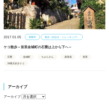
2017.01.05
那覇市
散歩（街歩き・トレッキング）
ケコ散歩～首里金城町の石畳は上から下へ～
石畳
金城町
ちゅらさん
真珠道
首里
沖縄大好きケコ
アーカイブ
アーカイブ