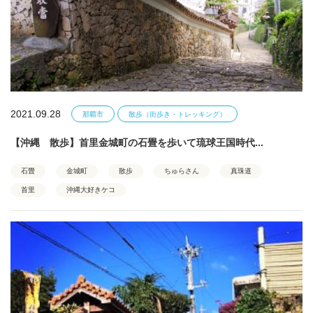
2021.09.28
那覇市
散歩（街歩き・トレッキング）
【沖縄 散歩】首里金城町の石畳を歩いて琉球王国時代...
石畳
金城町
散歩
ちゅらさん
真珠道
首里
沖縄大好きケコ