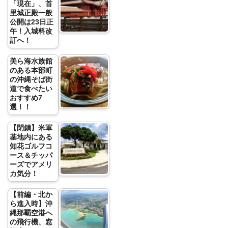
「現在」、首
里城正殿一般
公開は23日正
午！入城料改
訂へ！
美ら海水族館
のある本部町
の沖縄そば街
道で食べたい
おすすめ7
選！！
【閉鎖】米軍
基地内にある
知花ゴルフコ
ース＆チッパ
ーズでアメリ
カ気分！
【前編・北か
ら進入時】沖
縄那覇空港へ
の飛行機、窓