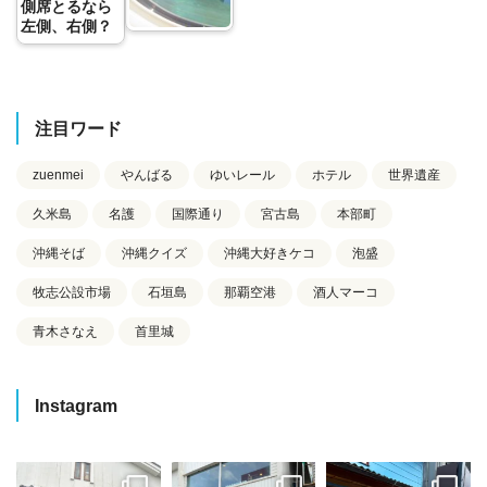
側席とるなら
左側、右側？
注目ワード
zuenmei
やんばる
ゆいレール
ホテル
世界遺産
久米島
名護
国際通り
宮古島
本部町
沖縄そば
沖縄クイズ
沖縄大好きケコ
泡盛
牧志公設市場
石垣島
那覇空港
酒人マーコ
青木さなえ
首里城
Instagram