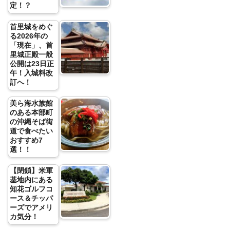
定！？
首里城をめぐ
る2026年の
「現在」、首
里城正殿一般
公開は23日正
午！入城料改
訂へ！
美ら海水族館
のある本部町
の沖縄そば街
道で食べたい
おすすめ7
選！！
【閉鎖】米軍
基地内にある
知花ゴルフコ
ース＆チッパ
ーズでアメリ
カ気分！