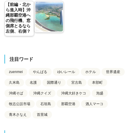
【前編・北か
ら進入時】沖
縄那覇空港へ
の飛行機、窓
側席とるなら
左側、右側？
注目ワード
zuenmei
やんばる
ゆいレール
ホテル
世界遺産
久米島
名護
国際通り
宮古島
本部町
沖縄そば
沖縄クイズ
沖縄大好きケコ
泡盛
牧志公設市場
石垣島
那覇空港
酒人マーコ
青木さなえ
首里城