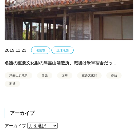
2019.11.23
名護市
琉球泡盛
名護の重要文化財の津嘉山酒造所、戦後は米軍宿舎だっ...
津嘉山所蔵所
名護
国華
重要文化財
香仙
泡盛
アーカイブ
アーカイブ