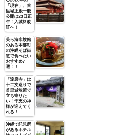
る2026年の
「現在」、首
里城正殿一般
公開は23日正
午！入城料改
訂へ！
美ら海水族館
のある本部町
の沖縄そば街
道で食べたい
おすすめ7
選！！
「達磨寺」は
十二支巡りで
首里城散策で
立ち寄りた
い！干支の神
様が迎えてく
れる！
沖縄で託児所
があるホテル
はココ！パパ