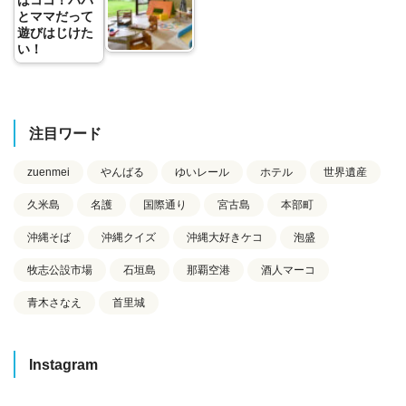
とママだって
遊びはじけた
い！
注目ワード
zuenmei
やんばる
ゆいレール
ホテル
世界遺産
久米島
名護
国際通り
宮古島
本部町
沖縄そば
沖縄クイズ
沖縄大好きケコ
泡盛
牧志公設市場
石垣島
那覇空港
酒人マーコ
青木さなえ
首里城
Instagram