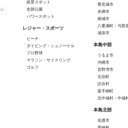
絶景スポット
豊見城市
ン
史跡公園
糸満市
パワースポット
南城市
八重瀬町・与那
レジャー・スポーツ
浦添市
ビーチ
本島中部
ダイビング・シュノーケル
プロ野球
うるま市
マラソン・サイクリング
沖縄市
ゴルフ
宜野湾市
北谷町
読谷村
嘉手納町
北中城村・中城
本島北部
名護市
恩納村