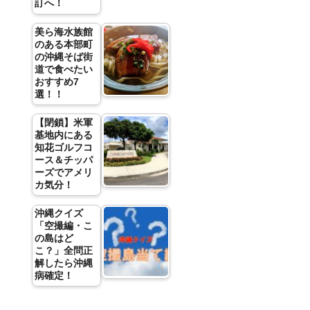
訂へ！
美ら海水族館
のある本部町
の沖縄そば街
道で食べたい
おすすめ7
選！！
【閉鎖】米軍
基地内にある
知花ゴルフコ
ース＆チッパ
ーズでアメリ
カ気分！
沖縄クイズ
「空撮編・こ
の島はど
こ？」全問正
解したら沖縄
病確定！