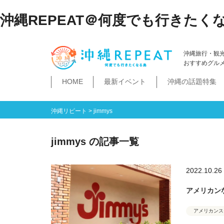
沖縄REPEAT＠何度でも行きたく
沖縄旅行・観
おすすめグル
HOME
最新イベント
沖縄の話題特集
体験
飲み物
空港・飛行機
ホテル
居酒屋・BAR
ビーチ
琉球泡盛
那覇市
石垣島・八重山諸島
祭イベント
本島南部
沖縄そば
沖縄落語
ダイビング・シュノー
史跡公園資料館
食堂・ドライブ
ビジネスホテ
ゆいレール
文
空港
飛行機
LCC
石垣島
八重山諸島
豊見城市
糸満市
南城市
八重瀬町・与那原町・南風原町
浦添市
記念館・資料館
テーマパーク
沖縄リピート
>
jimmys
jimmys の記事一覧
2022.10.26
アメリカンな
アメリカンス