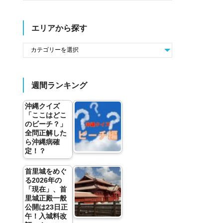
エリアから探す
週間ランキング
沖縄クイズ
「ここはどこ
のビーチ？」
全問正解した
ら沖縄病確
定！？
首里城をめぐ
る2026年の
「現在」、首
里城正殿一般
公開は23日正
午！入城料改