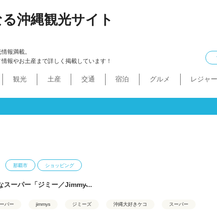
なる沖縄観光サイト
光情報満載。
メ情報やお土産まで詳しく掲載しています！
観光
土産
交通
宿泊
グルメ
レジャ
ケル
イン
ル
化・生活
本島中部
食べ物
ドライブコース
カフェ・スィーツ
沖縄本・書店
船
プロ野球
コンドミニアム
B級グルメ
ショッピングモール
本島北部
沖縄全域
移住
バス
ステーキ
マラソン・サイク
コスメ・
工場・
その
沖
うるま市
沖縄市
宜野湾市
北谷町
読谷村
嘉手納町
北中城村・中城村・西原町
世界遺産
絶景スポット
パワースポット
道の駅・市場
名護市
恩納村
金武町・宜野座村
本部町・伊江島
今帰仁村
やんばる
伊是名島・伊平屋島
那覇市
ショッピング
スーパー「ジミー／Jimmy̵...
ーパー
jimmys
ジミーズ
沖縄大好きケコ
スーパー