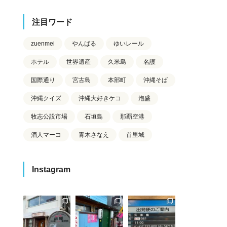
注目ワード
zuenmei
やんばる
ゆいレール
ホテル
世界遺産
久米島
名護
国際通り
宮古島
本部町
沖縄そば
沖縄クイズ
沖縄大好きケコ
泡盛
牧志公設市場
石垣島
那覇空港
酒人マーコ
青木さなえ
首里城
Instagram