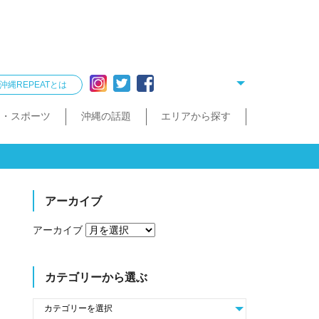
沖縄REPEATとは
ー・スポーツ
沖縄の話題
エリアから探す
リング
雑貨
酒造見学
他飲食店
縄クイズ
久米島・慶良間
民宿・ゲストハウス
タクシー・レンタカー
泡盛が楽しめるお店
散歩（街歩き・トレッキング）
宮古島・伊良部島・下地島
沖縄で会いたい人
ゴルフ
沖縄料理
久米島町
慶良間諸島
トレッキング
那覇まちまーい
おきなわスローツアー
宮古島
伊良部島
下地島
アーカイブ
アーカイブ
カテゴリーから選ぶ