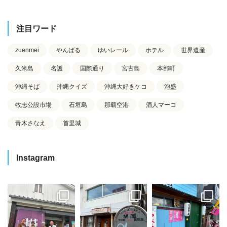
注目ワード
zuenmei
やんばる
ゆいレール
ホテル
世界遺産
久米島
名護
国際通り
宮古島
本部町
沖縄そば
沖縄クイズ
沖縄大好きケコ
泡盛
牧志公設市場
石垣島
那覇空港
酒人マーコ
青木さなえ
首里城
Instagram