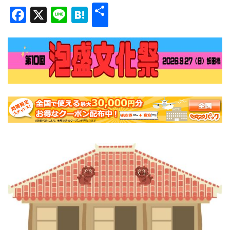
共
Facebook
X
Line
Hatena
有