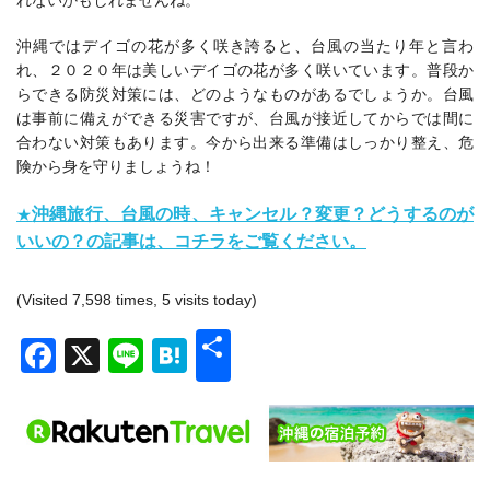
沖縄ではデイゴの花が多く咲き誇ると、台風の当たり年と言わ
れ、２０２０年は美しいデイゴの花が多く咲いています。普段か
らできる防災対策には、どのようなものがあるでしょうか。台風
は事前に備えができる災害ですが、台風が接近してからでは間に
合わない対策もあります。今から出来る準備はしっかり整え、危
険から身を守りましょうね！
沖縄旅行、台風の時、キャンセル？変更？どうするのが
★
いいの？
の記事は、コチラをご覧ください。
(Visited 7,598 times, 5 visits today)
共
Facebook
X
Line
Hatena
有