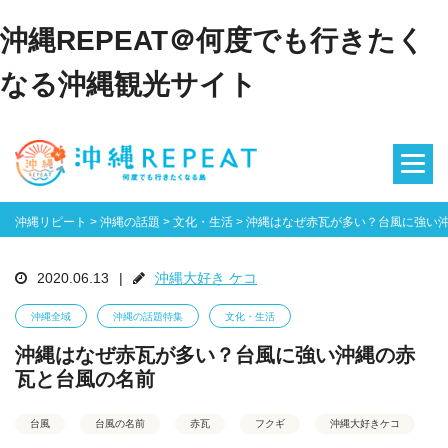
沖縄REPEAT＠何度でも行きたく
なる沖縄観光サイト
沖縄リピート
>
沖縄の話題
>
文化・生活
>
沖縄はなぜ赤瓦が多い？台風に強い
2020.06.13
|
沖縄大好き ケコ
沖縄全域
沖縄の話題特集
文化・生活
沖縄はなぜ赤瓦が多い？台風に強い沖縄の赤
瓦と台風の名前
台風
台風の名前
赤瓦
フクギ
沖縄大好きケコ