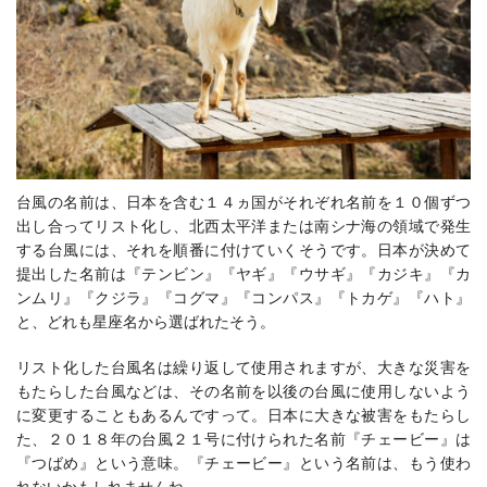
台風の名前は、日本を含む１４ヵ国がそれぞれ名前を１０個ずつ
出し合ってリスト化し、北西太平洋または南シナ海の領域で発生
する台風には、それを順番に付けていくそうです。日本が決めて
提出した名前は『テンビン』『ヤギ』『ウサギ』『カジキ』『カ
ンムリ』『クジラ』『コグマ』『コンパス』『トカゲ』『ハト』
と、どれも星座名から選ばれたそう。
リスト化した台風名は繰り返して使用されますが、大きな災害を
もたらした台風などは、その名前を以後の台風に使用しないよう
に変更することもあるんですって。日本に大きな被害をもたらし
た、２０１８年の台風２１号に付けられた名前『チェービー』は
『つばめ』という意味。『チェービー』という名前は、もう使わ
れないかもしれませんね。