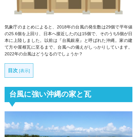
気象庁のまとめによると、2018年の台風の発生数は29個で平年値
の25.6個を上回り、日本へ接近したのは15個で、そのうち5個が日
本に上陸しました。以前は『台風銀座』と呼ばれた沖縄。家の建
て方や屋根瓦に至るまで、台風への備えがしっかりしています。
2022年の台風はどうなるのでしょうか？
目次
[
表示
]
台風に強い沖縄の家と瓦