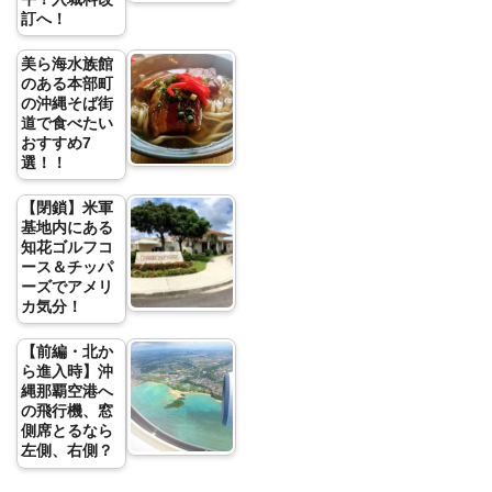
訂へ！
美ら海水族館
のある本部町
の沖縄そば街
道で食べたい
おすすめ7
選！！
【閉鎖】米軍
基地内にある
知花ゴルフコ
ース＆チッパ
ーズでアメリ
カ気分！
【前編・北か
ら進入時】沖
縄那覇空港へ
の飛行機、窓
側席とるなら
左側、右側？