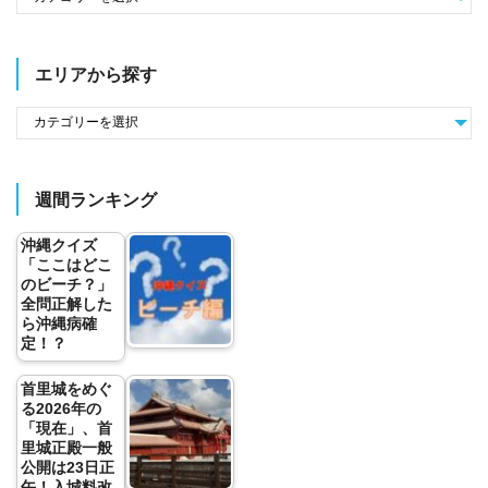
エリアから探す
週間ランキング
沖縄クイズ
「ここはどこ
のビーチ？」
全問正解した
ら沖縄病確
定！？
首里城をめぐ
る2026年の
「現在」、首
里城正殿一般
公開は23日正
午！入城料改