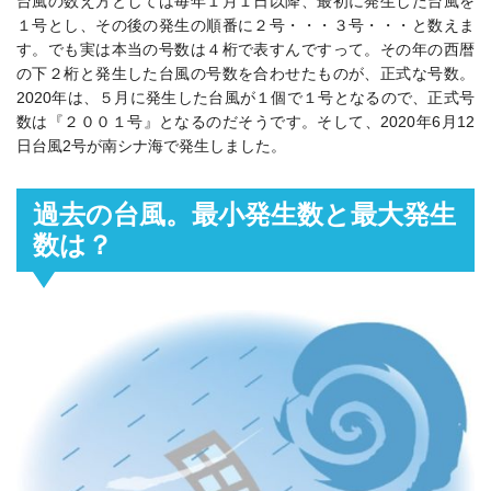
台風の数え方としては毎年１月１日以降、最初に発生した台風を
１号とし、その後の発生の順番に２号・・・３号・・・と数えま
す。でも実は本当の号数は４桁で表すんですって。その年の西暦
の下２桁と発生した台風の号数を合わせたものが、正式な号数。
2020年は、５月に発生した台風が１個で１号となるので、正式号
数は『２００１号』となるのだそうです。そして、2020年6月12
日台風2号が南シナ海で発生しました。
過去の台風。最小発生数と最大発生
数は？