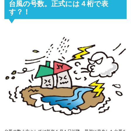
台風の号数。正式には４桁で表
す？！