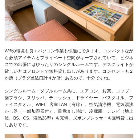
Wifiの環境も良くパソコン作業も快適にできます。コンパクトなが
ら必須アイテムとプライベート空間がキープされていて、ビジネ
スでの出張にはぴったりのシングルルームです。デスクライトが
欲しい方はフロントで無料貸し出しがあります。コンセントも２
か所（プラグ差込口計４か所）あるので、十分ですね。
シングルルーム・ダブルルーム共に、
エアコン、お茶、コップ、
歯ブラシ、スリッパ、ティッシュ、ドライヤー、バスタオル、フ
ェイスタオル、WIFI、客室LAN（有線）、空気清浄機、電気湯沸
かし器（一部加湿器付）、目覚まし時計、冷蔵庫、テレビ（地上
波、BS、CS、液晶26型）も完備。ズボンプレッサーも無料貸し出
しありです。