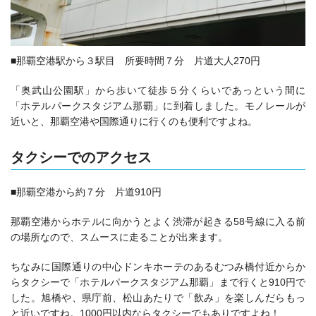
■那覇空港駅から３駅目 所要時間７分 片道大人270円
「奥武山公園駅」から歩いて徒歩５分くらいであっという間に
「ホテルパークスタジアム那覇」に到着しました。モノレールが
近いと、那覇空港や国際通りに行くのも便利ですよね。
タクシーでのアクセス
■那覇空港から約７分 片道910円
那覇空港からホテルに向かうとよく渋滞が起きる58号線に入る前
の場所なので、スムースに走ることが出来ます。
ちなみに国際通りの中心ドンキホーテのあるむつみ橋付近からか
らタクシーで「ホテルパークスタジアム那覇」まで行くと910円で
した。旭橋や、県庁前、松山あたりで「飲み」を楽しんだらもっ
と近いですね。1000円以内ならタクシーでもありですよね！