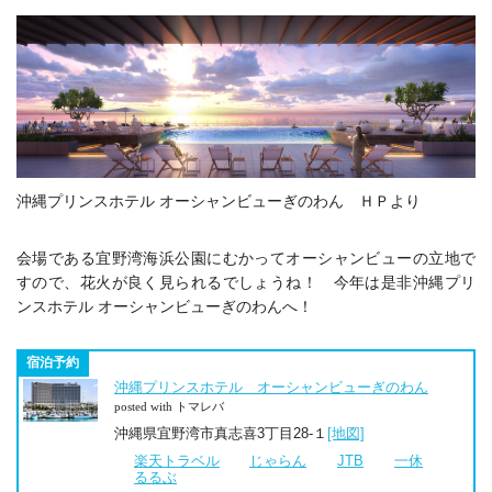
沖縄プリンスホテル オーシャンビューぎのわん ＨＰより
会場である宜野湾海浜公園にむかってオーシャンビューの立地で
すので、花火が良く見られるでしょうね！ 今年は是非沖縄プリ
ンスホテル オーシャンビューぎのわんへ！
宿泊予約
沖縄プリンスホテル オーシャンビューぎのわん
posted with トマレバ
沖縄県宜野湾市真志喜3丁目28-１
[地図]
楽天トラベル
じゃらん
JTB
一休
るるぶ