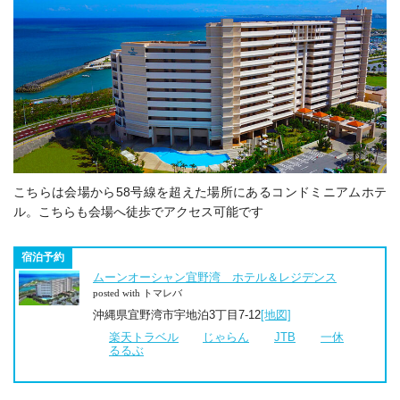
こちらは会場から58号線を超えた場所にあるコンドミニアムホテ
ル。こちらも会場へ徒歩でアクセス可能です
宿泊予約
ムーンオーシャン宜野湾 ホテル＆レジデンス
posted with トマレバ
沖縄県宜野湾市宇地泊3丁目7-12
[地図]
楽天トラベル
じゃらん
JTB
一休
るるぶ