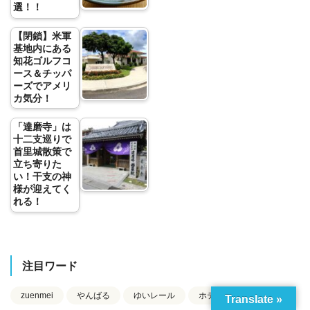
選！！
【閉鎖】米軍
基地内にある
知花ゴルフコ
ース＆チッパ
ーズでアメリ
カ気分！
「達磨寺」は
十二支巡りで
首里城散策で
立ち寄りた
い！干支の神
様が迎えてく
れる！
注目ワード
zuenmei
やんばる
ゆいレール
ホテル
世界遺産
Translate »