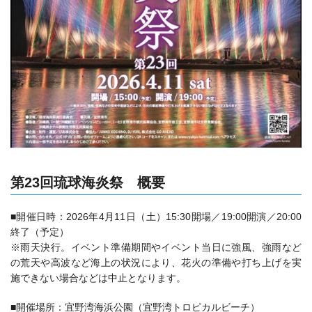
第23回琉球海炎祭 概要
■開催日時：2026年4月11日（土）15:30開場／19:00開演／20:00
終了（予定）
※雨天決行。イベント準備期間やイベント当日に強風、強雨など
の荒天や高波など海上の状況により、花火の準備や打ち上げを実
施できない場合などは中止となります。
■開催場所：宜野湾海浜公園（宜野湾トロピカルビーチ）