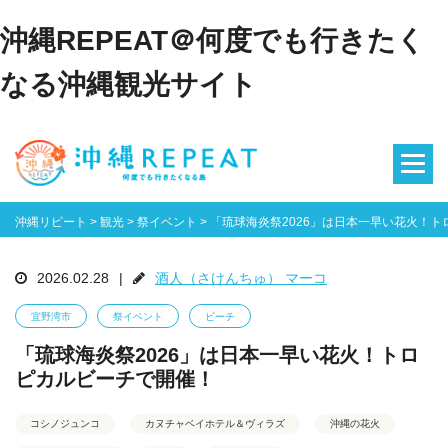
沖縄REPEAT＠何度でも行きたく
なる沖縄観光サイト
沖縄リピート
>
観光
>
祭イベント
>
「琉球海炎祭2026」は日本一早い花火！
2026.02.28
|
酒人（さけんちゅ） マーコ
宜野湾市
祭イベント
ビーチ
「琉球海炎祭2026」は日本一早い花火！トロ
ピカルビーチで開催！
コシノジュンコ
カヌチャベイホテル＆ヴィラズ
沖縄の花火