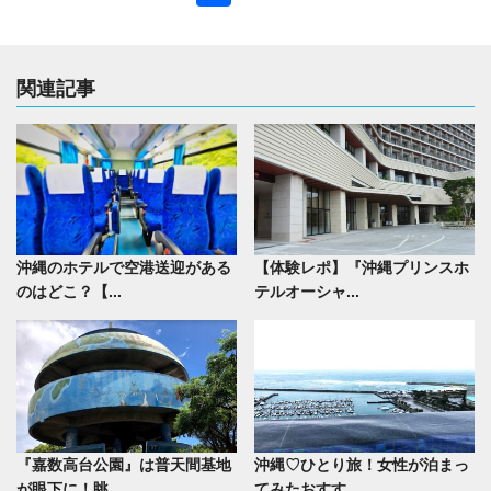
有
関連記事
沖縄のホテルで空港送迎がある
【体験レポ】『沖縄プリンスホ
のはどこ？【...
テルオーシャ...
『嘉数高台公園』は普天間基地
沖縄♡ひとり旅！女性が泊まっ
が眼下に！眺...
てみたおすす...