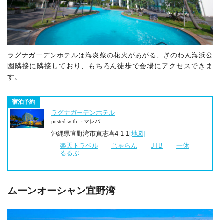
ラグナガーデンホテルは海炎祭の花火があがる、ぎのわん海浜公
園隣接に隣接しており、もちろん徒歩で会場にアクセスできま
す。
宿泊予約
ラグナガーデンホテル
posted with トマレバ
沖縄県宜野湾市真志喜4-1-1
[地図]
楽天トラベル
じゃらん
JTB
一休
るるぶ
ムーンオーシャン宜野湾