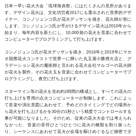
日本一早い花火大会「琉球海炎祭」にはたくさんの見所がありま
す。デザイン花火は、
文化功労者2017にも選出された世界的デザ
イナー、
コシノジュンコ氏が花火デッサンを描き、花火師が形に
します。
コシノジュンコ氏が手がけるデザイン花火は2010年から
始まり、
毎年内容を新たにし、
10,000発の花火を音楽に合わせて
コンピューターでプログラミングして打ち上げます。
コシノジュンコ氏が花火デッサンを描き、2016年と2019年に
マカ
オ国際花火コンテストで世界一に輝いた丸玉屋小勝煙火店と、
グ
ラデーション花火の魔術師と言われる花火会社マルゴーの
花火師
が花火を製作。その花火玉を音楽に合わせて
コンピューターでプ
ログラミングし、夜空に打ち上げます。
スターマイン等の花火を含め約1時間の構成とし、すべての花火の
打ち上げを専用の点火コンピューターが制御します。これによっ
て音楽や演出意図にあわせて、予めどのタイミングでどの場所か
ら花火を打ち上げるかを30分の1秒という精度でコントロールする
事が可能になりました。
そのため、従来の花火大会では考えられ
なかった、音楽の音符ひとつひとつに花火の種類を割り振った
り、シーケンスにあわせて花火が会場を駆けめぐるなど緻密でダ