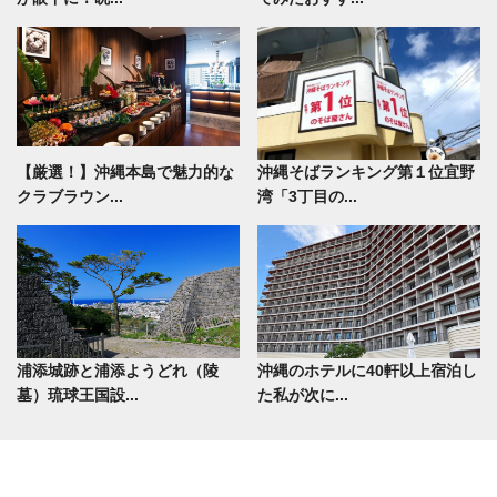
【厳選！】沖縄本島で魅力的な
沖縄そばランキング第１位宜野
クラブラウン...
湾「3丁目の...
浦添城跡と浦添ようどれ（陵
沖縄のホテルに40軒以上宿泊し
墓）琉球王国設...
た私が次に...