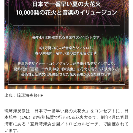
出典：琉球海炎祭HP
琉球海炎祭は「日本で一番早い夏の大花火」をコンセプトに、日
本航空（JAL）の特別協賛で行われる花火大会で、例年4月に宜野
湾市にある「宜野湾海浜公園／トロピカルビーチ」で開催されて
います。