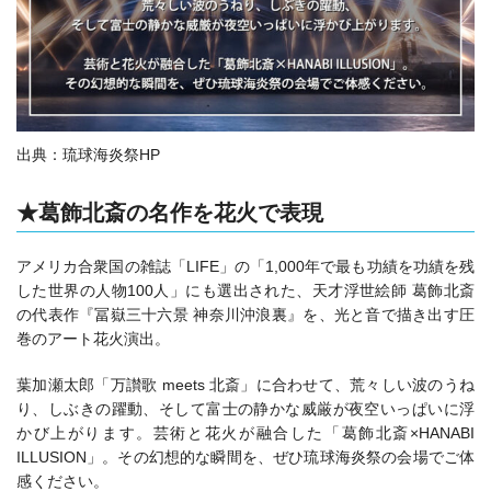
出典：琉球海炎祭HP
★葛飾北斎の名作を花火で表現
アメリカ合衆国の雑誌「LIFE」の「1,000年で最も功績を功績を残
した世界の人物100人」にも選出された、天才浮世絵師 葛飾北斎
の代表作『冨嶽三十六景 神奈川沖浪裏』を、光と音で描き出す圧
巻のアート花火演出。
葉加瀬太郎「万讃歌 meets 北斎」に合わせて、荒々しい波のうね
り、しぶきの躍動、そして富士の静かな威厳が夜空いっぱいに浮
かび上がります。芸術と花火が融合した「葛飾北斎×HANABI
ILLUSION」。その幻想的な瞬間を、ぜひ琉球海炎祭の会場でご体
感ください。