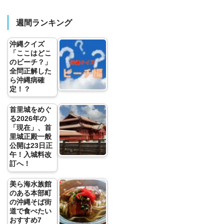
週間ランキング
沖縄クイズ
「ここはどこ
のビーチ？」
全問正解した
ら沖縄病確
定！？
首里城をめぐ
る2026年の
「現在」、首
里城正殿一般
公開は23日正
午！入城料改
訂へ！
美ら海水族館
のある本部町
の沖縄そば街
道で食べたい
おすすめ7