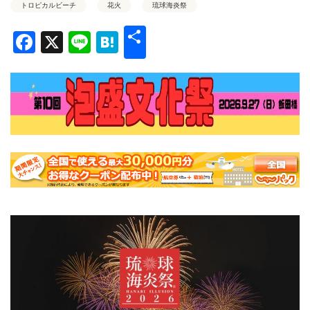
トロピカルビーチ
花火
琉球海炎祭
共
Facebook
X
Line
Hatena
有